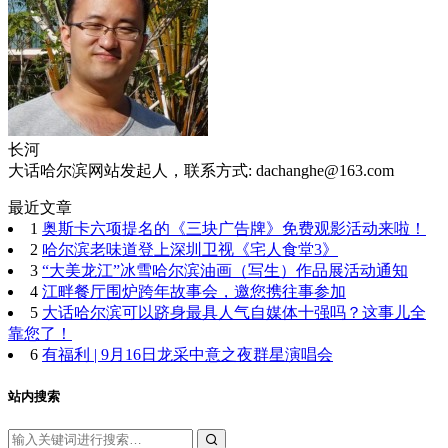
长河
大话哈尔滨网站发起人，联系方式: dachanghe@163.com
最近文章
1
奥斯卡六项提名的《三块广告牌》免费观影活动来啦！
2
哈尔滨老味道登上深圳卫视《宅人食堂3》
3
“大美龙江”冰雪哈尔滨油画（写生）作品展活动通知
4
江畔餐厅围炉跨年故事会，邀您携往事参加
5
大话哈尔滨可以跻身最具人气自媒体十强吗？这事儿全
靠您了！
6
有福利 | 9月16日龙采中意之夜群星演唱会
站内搜索