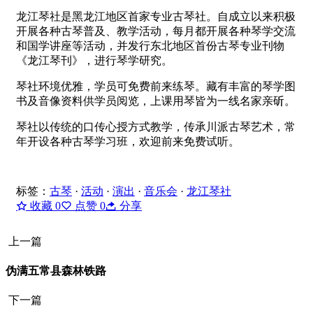
龙江琴社是黑龙江地区首家专业古琴社。自成立以来积极
开展各种古琴普及、教学活动，每月都开展各种琴学交流
和国学讲座等活动，并发行东北地区首份古琴专业刊物
《龙江琴刊》，进行琴学研究。
琴社环境优雅，学员可免费前来练琴。藏有丰富的琴学图
书及音像资料供学员阅览，上课用琴皆为一线名家亲斫。
琴社以传统的口传心授方式教学，传承川派古琴艺术，常
年开设各种古琴学习班，欢迎前来免费试听。
标签：
古琴
·
活动
·
演出
·
音乐会
·
龙江琴社
收藏
0
点赞
0
分享
上一篇
伪满五常县森林铁路
下一篇