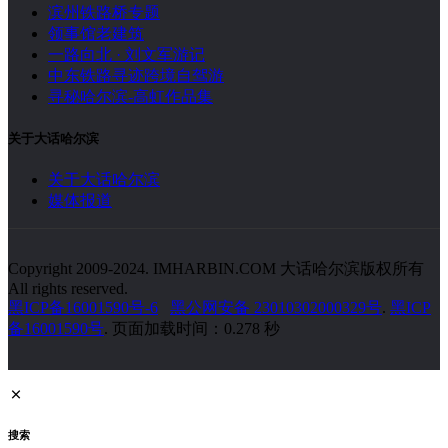
滨州铁路桥专题
领事馆老建筑
一路向北 · 刘文军游记
中东铁路寻迹跨境自驾游
寻秘哈尔滨-高虹作品集
关于大话哈尔滨
关于大话哈尔滨
媒体报道
Copyright 2009-2024. IMHARBIN.COM 大话哈尔滨版权所有
All rights reserved.
黑ICP备16001590号-6
黑公网安备 23010302000329号
.
黑ICP
备16001590号
. 页面加载时间：0.278 秒
搜索