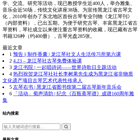
学、交流、研究等活动，现已教授学生近400人，举办雅集、
音乐会近50场，传统文化讲座38场。为宣传黑龙江省古琴文
化，2010年创办了东北地区首份古琴专业刊物《龙江琴刊》
（内部资料），已出五期。为便于研究古琴、丰富黑龙江省古
琴资料，琴社成立以来便注重古琴资料的收藏，现已藏有古琴
书籍326种（约400册），古琴光盘285张。
最近文章
1
预告 || 制作香囊 | 龙江琴社文人生活传习所第六课
2
4.23 – 龙江琴社古琴免费体验课
3
龙江书院 | 一起唱诗词——世界诗歌日主题活动
4
热烈祝贺龙江琴社社长李树果先生成为黑龙江省非物质
文化遗产项目古琴艺术代表性传承人
5
左琴右书 | 黑龙江省图书馆第二届古琴新年音乐会
6
「活动」蜀声清韵 | 纪念《百瓶斋琴谱》成谱160周年雅
集
站内搜索
最新文章