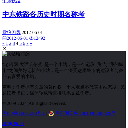
中东铁路
中东铁路各历史时期名称考
雪狼刀风
2012-06-01
2012-06-01
12492
«
1
2
3
4
5
6
7
»
“老哈网-大话哈尔滨”是一个小站，是一个记录“我”与“我的城
市”之间美好记忆的小站，是一个深受这座城市的建设者与奋
斗者喜爱的小站。
声明：作者拥有文章的著作权，个人观点不代表本站态度，欢
迎读者指正，媒体转载请直接联系文章作者。
© 2009-2024. All Rights Reserved.
黑ICP备16001590号-6
|
黑公网安备 23010302000329号