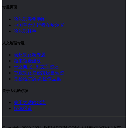
专题页面
哈尔滨美食地图
中国革命先行者在哈尔滨
哈尔滨往事
人文地理专题
滨州铁路桥专题
领事馆老建筑
一路向北 · 刘文军游记
中东铁路寻迹跨境自驾游
寻秘哈尔滨-高虹作品集
关于大话哈尔滨
关于大话哈尔滨
媒体报道
Copyright 2009-2024. IMHARBIN.COM 大话哈尔滨版权所有