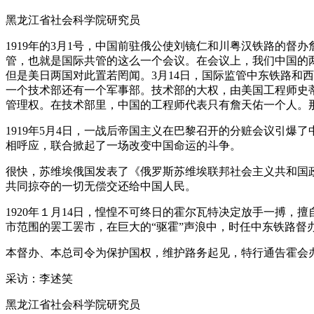
黑龙江省社会科学院研究员
1919年的3月1号，中国前驻俄公使刘镜仁和川粤汉铁路的
管，也就是国际共管的这么一个会议。在会议上，我们中国的
但是美日两国对此置若罔闻。3月14日，国际监管中东铁路和
一个技术部还有一个军事部。技术部的大权，由美国工程师史蒂
管理权。在技术部里，中国的工程师代表只有詹天佑一个人。那
1919年5月4日，一战后帝国主义在巴黎召开的分赃会议引
相呼应，联合掀起了一场改变中国命运的斗争。
很快，苏维埃俄国发表了《俄罗斯苏维埃联邦社会主义共和国
共同掠夺的一切无偿交还给中国人民。
1920年１月14日，惶惶不可终日的霍尔瓦特决定放手一搏
市范围的罢工罢市，在巨大的“驱霍”声浪中，时任中东铁路督
本督办、本总司令为保护国权，维护路务起见，特行通告霍会
采访：李述笑
黑龙江省社会科学院研究员