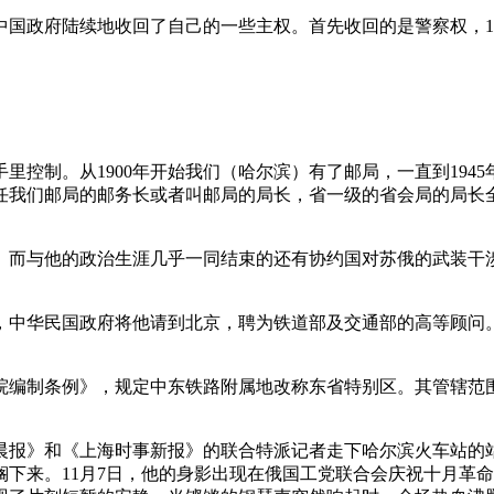
国政府陆续地收回了自己的一些主权。首先收回的是警察权，191
控制。从1900年开始我们（哈尔滨）有了邮局，一直到194
任我们邮局的邮务长或者叫邮局的局长，省一级的省会局的局长
下台。而与他的政治生涯几乎一同结束的还有协约国对苏俄的武装
中华民国政府将他请到北京，聘为铁道部及交通部的高等顾问。十
别区法院编制条例》，规定中东铁路附属地改称东省特别区。其管辖
晨报》和《上海时事新报》的联合特派记者走下哈尔滨火车站的
下来。11月7日，他的身影出现在俄国工党联合会庆祝十月革