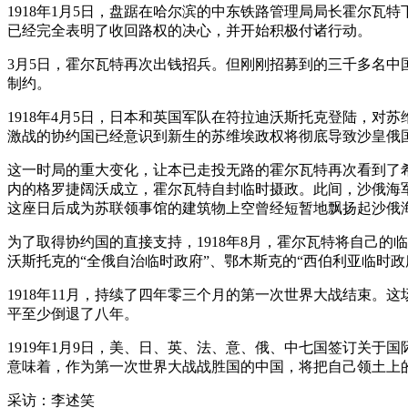
1918年1月5日，盘踞在哈尔滨的中东铁路管理局局长霍尔
已经完全表明了收回路权的决心，并开始积极付诸行动。
3月5日，霍尔瓦特再次出钱招兵。但刚刚招募到的三千多名中
制约。
1918年4月5日，日本和英国军队在符拉迪沃斯托克登陆，
激战的协约国已经意识到新生的苏维埃政权将彻底导致沙皇俄
这一时局的重大变化，让本已走投无路的霍尔瓦特再次看到了希
内的格罗捷阔沃成立，霍尔瓦特自封临时摄政。此间，沙俄海
这座日后成为苏联领事馆的建筑物上空曾经短暂地飘扬起沙俄
为了取得协约国的直接支持，1918年8月，霍尔瓦特将自己
沃斯托克的“全俄自治临时政府”、鄂木斯克的“西伯利亚临时政
1918年11月，持续了四年零三个月的第一次世界大战结束
平至少倒退了八年。
1919年1月9日，美、日、英、法、意、俄、中七国签订关
意味着，作为第一次世界大战战胜国的中国，将把自己领土上
采访：李述笑