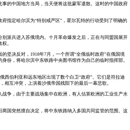
知此事的中国地方当局，当天便将这批蒙军遣散。这时的中国政府
政府指定哈尔滨为“特别戒严区”，霍尔瓦特的行动受到了明确的
利分别派兵进入苏俄境内。十月革命爆发之后，正在与同盟国展开
政权。
坚决反对，1918年7月，一个所谓“全俄临时政府”在俄国境
的身份，将哈尔滨中东铁路中央图书馆作为自己的临时指挥部。
苏俄西伯利亚和远东地区出现了数个白卫“政府”。它们是符拉迪
一方，相互冲突，上演着沙俄帝国残阳下的最后一幕悲歌。
卷入战争，由于主要战场集中在欧洲，有人估算欧洲的工业生产水
美日两国突然擅自决定，将中东铁路纳入多国共同监管的范围。这