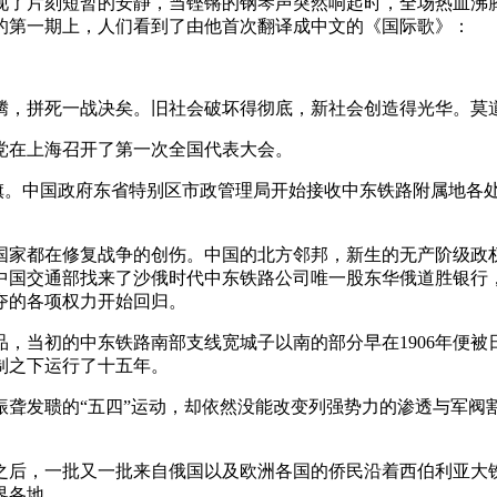
现了片刻短暂的安静，当铿锵的钢琴声突然响起时，全场热血沸
的第一期上，人们看到了由他首次翻译成中文的《国际歌》：
腾，拼死一战决矣。旧社会破坏得彻底，新社会创造得光华。莫
党在上海召开了第一次全国代表大会。
五色国旗。中国政府东省特别区市政管理局开始接收中东铁路附属地
国家都在修复战争的创伤。中国的北方邻邦，新生的无产阶级政
中国交通部找来了沙俄时代中东铁路公司唯一股东华俄道胜银行
夺的各项权力开始回归。
，当初的中东铁路南部支线宽城子以南的部分早在1906年便
制之下运行了十五年。
振聋发聩的“五四”运动，却依然没能改变列强势力的渗透与军阀
命之后，一批又一批来自俄国以及欧洲各国的侨民沿着西伯利亚
界各地。