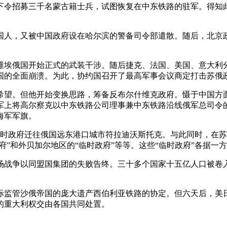
瓦特下令招募三千名蒙古籍士兵，试图恢复在中东铁路的驻军。得
国人，又被中国政府设在哈尔滨的警备司令部遣散。随后，北京
对苏维埃俄国开始正式的武装干涉。随后捷克、法国、美国、意大
国的全面崩溃。为此，协约国召开了最高军事会议商定打击苏俄
望。但他开始变换思路，筹备反布尔什维克政府。慑于中国方面的
军上将高尔察克以中东铁路公司理事兼中东铁路沿线俄军总司令
海军军旗。
的临时政府迁往俄国远东港口城市符拉迪沃斯托克。与此同时，在
府”和外贝加尔地区的“临时政府”等等。这些“临时政府”各据
。这场战争以同盟国集团的失败告终。三十多个国家十五亿人口被
于国际监管沙俄帝国的庞大遗产西伯利亚铁路的协定。但六天后，
的重大利权交由各国共同处置。