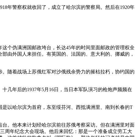
8年警察权就收回了，成立了哈尔滨的警察局。然后在1920年
5年这个伪满洲国邮政垮台，长达45年的时间里面邮政的管理权全
全部由外国人来担任。有英国的、法国的、意大利的、挪威的，
干涉。随着战场上苏俄红军对沙俄残余势力的摧枯拉朽，协约国的
几年后的1937年5月16日，当日本军队演习的枪炮声频频在
范围是以哈尔滨为首府，东至绥芬河、西抵满洲里、南到长春的T
站台。他本来计划经哈尔滨前往苏俄考察采访。但在满洲里对面
命三周年纪念大会现场。他后来回忆：那是一个准备成立劳工大