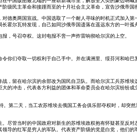
。但在中国版图最北端的一座崭新城市里，解放全人类的豪迈呐
资产阶级民主革命和接踵而至的十月社会主义革命，宣告沙俄帝国
对德奥两国宣战。中国选取了一个耐人寻味的时机正式加入第一次
局长霍尔瓦特发现，自己如同沙俄帝国遗落在遥远东方的一叶孤
来了电报，号召夺权。这封电报不啻一声炸雷响彻哈尔滨的上空。
，命令你们夺取一切权利于自己手中。并在满洲里、绥芬河和哈巴
作战，留在哈尔滨的余部改为国民自卫队。而哈尔滨工兵苏维埃
大的冲击，代表各方利益的团体和革命委员会在哈尔滨纷纷成立
霍尔瓦特。第二天，当工农苏维埃去俄国工务会俱乐部夺权时，却
生。尽管当时的中国政府对新生的苏维埃政权抱有怀疑甚至反对
其领导的红军是穷人的军队。代表资产阶级的党是白党，他们的