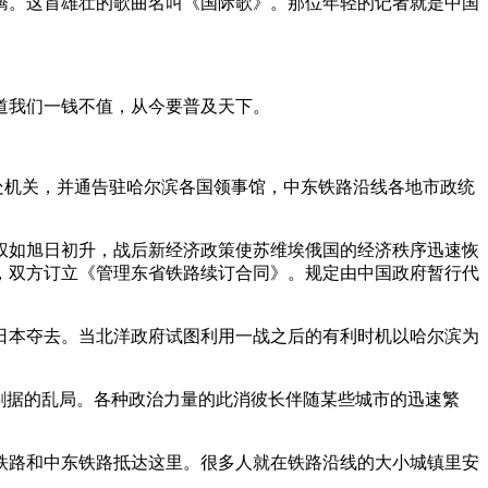
腾。这首雄壮的歌曲名叫《国际歌》。那位年轻的记者就是中国
道我们一钱不值，从今要普及天下。
各处机关，并通告驻哈尔滨各国领事馆，中东铁路沿线各地市政统
权如旭日初升，战后新经济政策使苏维埃俄国的经济秩序迅速恢
，双方订立《管理东省铁路续订合同》。规定由中国政府暂行代
被日本夺去。当北洋政府试图利用一战之后的有利时机以哈尔滨为
割据的乱局。各种政治力量的此消彼长伴随某些城市的迅速繁
大铁路和中东铁路抵达这里。很多人就在铁路沿线的大小城镇里安