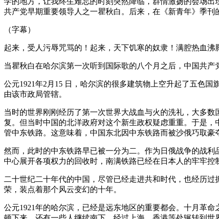
学的地方，让我终生难忘的时刻突然降临，群情激扬的会场出
共产党早期重要领导人之一瞿秋白。后来，在《新青年》季刊
（字幕）
起来，受人污辱咒骂的！起来，天下饥寒的奴隶！满腔热血沸
当瞿秋白在哈尔滨第一次听到国际歌的八个月之后，中国共产
公元1921年2月15 日，哈尔滨的很多建筑物上空升起了
由该市政局管辖。
当时的世界刚刚经历了第一次世界大战血与火的洗礼，大多数
复。但当时中国的北洋政府对这个新生政权疑虑重重。于是，
管中东铁路。这意味着，中国东北因中东铁路而被沙俄巧取豪
然而，此时的中东铁路早已被一分为二。作为日俄战争的战利品
中心展开各项权力的回收时，南满铁路已经在日本人的牢牢控
二十世纪二十年代的中国，尽管已经走进共和时代，也经历过
荣，装点着那个风云变幻的十年。
公元1921年的哈尔滨，已经是远东地区的重要都会。十月革
顿下来。还有一些人继续南下，经过上海、香港等处辗转到世