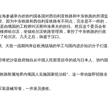
加在海参崴举办的协约国各国对西伯利亚铁路和中东铁路的所谓监
管。因为中东铁路和西伯利亚铁路有不同点，完全是不一样的，
席是由俄国的工程师叫沃斯特洛果夫的担任。然后这个委员会有
部移师哈尔滨，坐镇哈尔滨铁路管理局，掌控了中东铁路的行政
开了哈尔滨。几天之后，病逝于汉口。
时期。大批一战期间奔赴欧洲战场的华工与国内进步知识分子们遥
府将把沙皇政府独自从中国人民那里掠夺的或与日本人、协约国
东铁路附属地界内俄国人实施国家统治权”。这一举动旋即招致全
军装器械等项，一并派员接收。