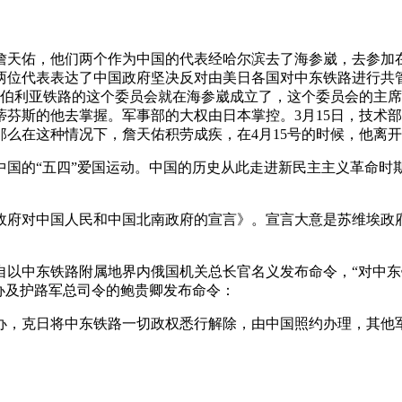
督办詹天佑，他们两个作为中国的代表经哈尔滨去了海参崴，去参
两位代表表达了中国政府坚决反对由美日各国对中东铁路进行共
西伯利亚铁路的这个委员会就在海参崴成立了，这个委员会的主
芬斯的他去掌握。军事部的大权由日本掌控。3月15日，技术
么在这种情况下，詹天佑积劳成疾，在4月15号的时候，他离
爆了中国的“五四”爱国运动。中国的历史从此走进新民主主义革命
政府对中国人民和中国北南政府的宣言》。宣言大意是苏维埃政
，擅自以中东铁路附属地界内俄国机关总长官名义发布命令，“对中
办及护路军总司令的鲍贵卿发布命令：
办，克日将中东铁路一切政权悉行解除，由中国照约办理，其他