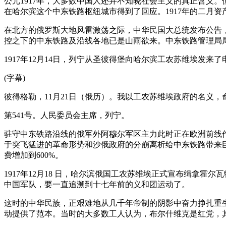
公元1917年，大多数中国人还并不知晓社会主义的真正含义
在哈尔滨这个中东铁路枢纽城市得到了回应。1917年的二月
在北方的俄罗斯大地风雷激荡之际，中华民国大总统发布公告，
控之下的中东铁路及沿线各地已是山雨欲来。中东铁路管理局
1917年12月14日，列宁从圣彼得堡向哈尔滨工农苏维埃发
(字幕)
彼得格勒，11月21日（俄历）。我以工农苏维埃政府的名义
第541号。人民委员会主席，列宁。
驻守中东铁路沿线的俄军外阿穆尔军区主力此时正在欧洲前线
于突飞猛进的革命形势和沙俄政府的分崩离析给中东铁路带来巨
费增加到600%。
1917年12月18 日，哈尔滨俄国工农苏维埃正式宣布缉拿
中国军队，要一直追溯到十七年前的义和团运动了。
这时的中华民族，正艰难地从几千年帝制的阴影中奋力挣扎重
动提供了范本。当时的大多数工人认为，布尔什维克是红党，