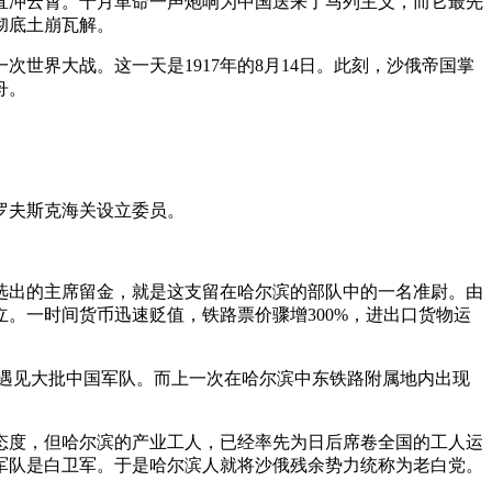
喊直冲云霄。十月革命一声炮响为中国送来了马列主义，而它最先
彻底土崩瓦解。
世界大战。这一天是1917年的8月14日。此刻，沙俄帝国掌
舟。
罗夫斯克海关设立委员。
选出的主席留金，就是这支留在哈尔滨的部队中的一名准尉。由
。一时间货币迅速贬值，铁路票价骤增300%，进出口货物运
突然遇见大批中国军队。而上一次在哈尔滨中东铁路附属地内出现
态度，但哈尔滨的产业工人，已经率先为日后席卷全国的工人运
军队是白卫军。于是哈尔滨人就将沙俄残余势力统称为老白党。