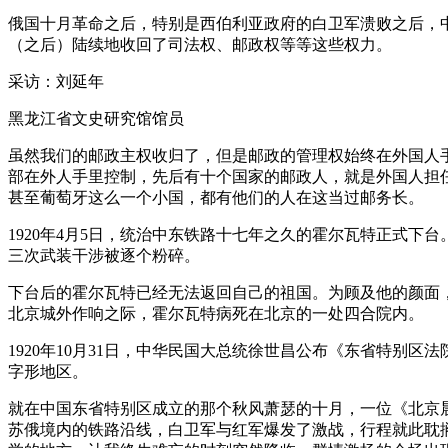
俄国十月革命之后，特别是西伯利亚政府的白卫军溃败之后，中
（之后）陆续地收回了司法权、邮政权等等这些权力。
采访：刘延年
黑龙江省文史研究馆馆员
虽然我们的邮政主权收归了，但是邮政的管理权始终在外国人手里
部在外人手里控制，先后有十个国家的邮政人，就是外国人担
甚至葡萄牙这么一个小国，都有他们的人在这当过邮务长。
1920年4月5日，统治中东铁路十七年之久的霍尔瓦特正式
三次武装干涉被逐个粉碎。
下台后的霍尔瓦特已经无法返回自己的祖国。为顾及他的颜面，
北京城外作响之际，霍尔瓦特病死在北京的一处四合院内。
1920年10月31日，中华民国大总统徐世昌公布《东省特
字形地区。
就在中国东省特别区成立的那个秋风萧瑟的十月，一位《北京
苏俄境内的铁路沿线，白卫军与红军爆发了激战，行程就此耽搁