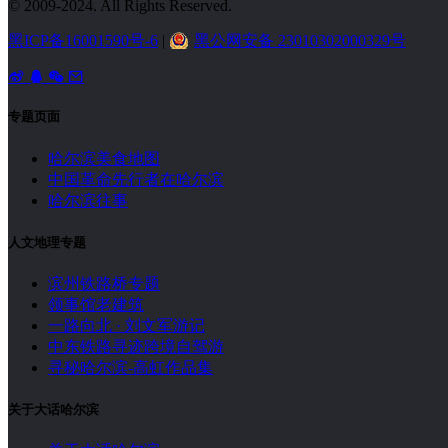
© 2009-2024. All Rights Reserved.
黑ICP备16001590号-6
|
黑公网安备 23010302000329号
专题页面
哈尔滨美食地图
中国革命先行者在哈尔滨
哈尔滨往事
人文地理专题
滨州铁路桥专题
领事馆老建筑
一路向北 · 刘文军游记
中东铁路寻迹跨境自驾游
寻秘哈尔滨-高虹作品集
关于大话哈尔滨