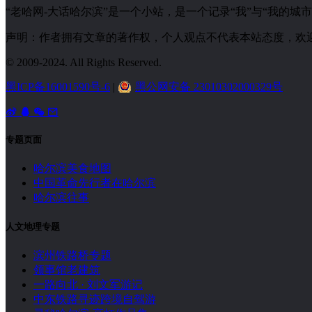
“老哈网-大话哈尔滨”是一个小站，是一个记录“我”与“我的
声明：作者拥有文章的著作权，个人观点不代表本站态度，欢
© 2009-2024. All Rights Reserved.
黑ICP备16001590号-6
|
黑公网安备 23010302000329号
专题页面
哈尔滨美食地图
中国革命先行者在哈尔滨
哈尔滨往事
人文地理专题
滨州铁路桥专题
领事馆老建筑
一路向北 · 刘文军游记
中东铁路寻迹跨境自驾游