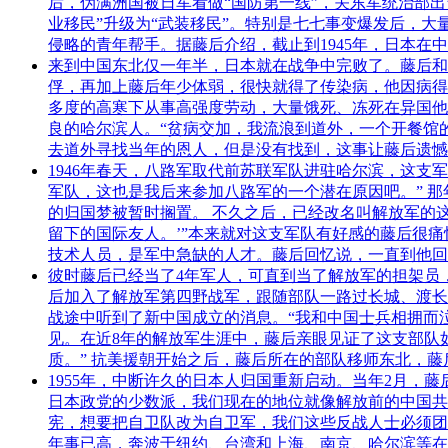
后，伪满洲国被日军看做“国防第一线”，关东军统治部
业移民”升级为“武装移民”。特别是七七事变爆发后，
侵略的青年帮手。据藤后介绍，截止到1945年，日本在
来到中国东北仅一年半，日本就在战争中完败了。藤后和
俘，再加上藤后年少体弱，很快就得了传染病，他因病得
多度的高寒下从事高强度劳动，大量饿死、冻死在异国他
良的哈尔滨人。“贫病交加，我流浪到道外，一个开餐馆
去道外寻找当年的恩人，但是没有找到，这事让藤后遗憾
1946年春天，八路军取代前苏联军队进驻哈尔滨，这
军队，这也是我后来参加八路军的一个潜在原因吧。” 那
的归国梦被暂时搁置。 不久之后，已经改名叫解放军的
留下的国际友人。’”本来就对这支军队有好感的藤后很
技术人员，是军中急缺的人才。藤后回忆说，一直到他回
彼时藤后已经当了4年军人，可直到当了解放军的担架员
后加入了解放军第四野战军，跟随部队一路过长城、渡长
战途中听到了新中国成立的消息。“我和中国士兵相拥而
见。在近8年的解放军生涯中，藤后亲眼见证了这支部队
质。” 抗美援朝开始之后，藤后所在的部队移师东北，藤
1955年，中断许久的日本人归国重新启动。当年2月，
日本政党的少数派，我们现在的地位就像解放前的中国共
宪，想要把自卫队改为自卫军，我们这些反战人士必须团
年事已高，奔波于纽约、台湾和上海、南京、哈尔滨等在