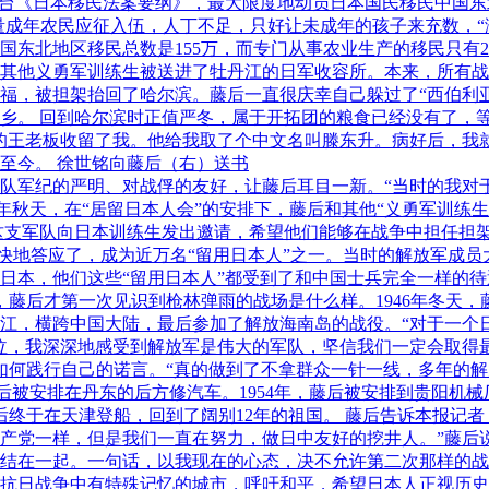
出台《日本移民法案要纲》，最大限度地动员日本国民移民中国东
大量成年农民应征入伍，人丁不足，只好让未成年的孩子来充数，
中国东北地区移民总数是155万，而专门从事农业生产的移民只有
其他义勇军训练生被送进了牡丹江的日军收容所。本来，所有战
福，被担架抬回了哈尔滨。藤后一直很庆幸自己躲过了“西伯利
乡。 回到哈尔滨时正值严冬，属于开拓团的粮食已经没有了，
的王老板收留了我。他给我取了个中文名叫滕东升。病好后，我就留
至今。 徐世铭向藤后（右）送书
支军队军纪的严明、对战俘的友好，让藤后耳目一新。“当时的我
年秋天，在“居留日本人会”的安排下，藤后和其他“义勇军训练
这支军队向日本训练生发出邀请，希望他们能够在战争中担任担架
痛快地答应了，成为近万名“留用日本人”之一。当时的解放军成
日本，他们这些“留用日本人”都受到了和中国士兵完全一样的
，藤后才第一次见识到枪林弹雨的战场是什么样。1946年冬天
江，横跨中国大陆，最后参加了解放海南岛的战役。“对于一个日
泣，我深深地感受到解放军是伟大的军队，坚信我们一定会取得
如何践行自己的诺言。“真的做到了不拿群众一针一线，多年的
后被安排在丹东的后方修汽车。1954年，藤后被安排到贵阳机
藤后终于在天津登船，回到了阔别12年的祖国。 藤后告诉本报记
产党一样，但是我们一直在努力，做日中友好的挖井人。”藤后
结在一起。一句话，以我现在的心态，决不允许第二次那样的战
抗日战争中有特殊记忆的城市，呼吁和平，希望日本人正视历史