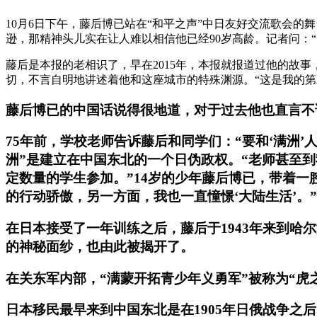
10月6日下午，藤后博已站在“和平之声”中日友好交流歌会
逊，那精神头儿实在让人难以相信他已经90岁高龄。记者问：
藤后是本报的老相识了，早在2015年，本报就报道过他的故
切，不言自明地讲述着他和这座城市的特殊渊源。“这是我的第
藤后博已的中国话说得很地道，对于过去他也直言不
75年前，学校老师告诉藤后和同学们：“要和‘满洲
洲”是建立在中国东北的一个日伪政权。“老师甚至
定数量的学生参加。”14岁的少年藤后博已，带着一
的行动骄傲，另一方面，我也一直憧憬‘大陆生活’。”
在日本接受了一年训练之后，藤后于1943年来到哈
的神秘面纱，也由此被揭开了。
在关东军内部，“满蒙开拓青少年义勇军”被称为“
日本移民最早来到中国东北是在1905年日俄战争