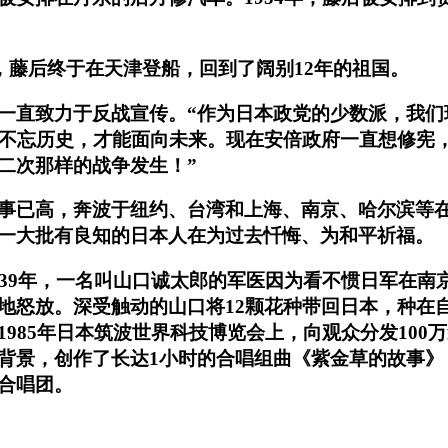
月，藤后终于在天津登船，回到了阔别12年的祖国。
一直致力于反战宣传。“作为日本政党的少数派，我们
有不忘历史，才能面向未来。现在安倍政府一直想修宪
二次那样的战争发生！”
事已高，奔波于纽约、台湾和上海、南京、哈尔滨等
一大批有良知的日本人在为过去忏悔、为和平祈福。
939年，一名叫山口诚太郎的军医因为看不惯日军在南
地怒放。深受触动的山口将12颗花种带回日本，种在
985年日本筑波世界科技博览会上，向观众分发10
背景，创作了长达1小时的合唱组曲《紫金草的故事》
合唱团。