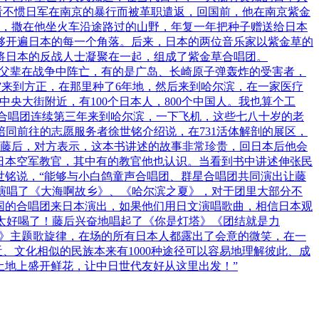
为看不惯日军在南京的暴行而被革职遣返，回国前，他在南京紫金
院，撒在他坐火车沿途路过的山野，年复一年把种子赠送给日本
能够开遍日本的每一个角落。后来，日本的两位音乐家以紫金草的
将日本的反战人士凝聚在一起，组成了紫金草合唱团。
的父辈在战争中阵亡，有的是广岛、长崎原子弹轰炸的受害者，
团”来到方正，在那里种了6年地，然后来到哈尔滨，在一家医疗
央大街附近，有100个日本人，800个中国人。我也算个工
金草合唱团连续第三年来到哈尔滨，一下飞机，这些七八十岁的老
陪同前往的志愿服务者徐世铭介绍说，在731活体解剖的展区，
藤后，对方表示，这本书讲述的故事非常珍贵，回日本后他会
日本空军教官，其中有的教官他也认识。当看到书中讲述伸张民
世铭说，“能够与小白鸽童声合唱团、群星合唱团共同演出让藤
文演唱了《大海啊故乡》、《哈尔滨之夏》，对于团里大部分不
国的合唱团来日本演出，如果他们用日文演唱歌曲，相信日本观
酒太好喝了！藤后兴奋地唱起了《你是灯塔》《团结就是力
事》主题歌旋律，在场的所有日本人都露出了会意的微笑，在一
、文化相似的民族本来有1000种途径可以容易地理解彼此、成
土地上盛开鲜花，让中日世代友好从这里出发！”