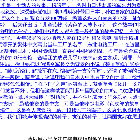
，也是一个动人的故事。1939年，一名叫山口诚太郎的军医因
地怒放。深受触动的山口将12颗花种带回日本，种在自家的庭
技博览会上，向观众分发100万袋，希望这种来自南京的小花，
事》，后来还出版了儿童读物《紫色的大萝卜花》。这个故事也
鲜明的“左翼”。他们中很多人都有着一段特殊的战争记忆，有
谊。 今年86岁的渡边洁老人曾在12岁时和父亲随“满洲开拓
漂亮的繁体中文写出当年工厂的名字：东北电路工厂。“在道里中
，渡边洁回到日本，中国情结却一直在心中根深蒂固。 今年是紫
外的731纪念馆，合唱团的成员几乎每次来都会去参观、谢罪。
谢罪。徐世铭把以伪满空军起义为背景的小说《碧血英魂》送给
。“藤后介绍，解放军在东北组建第一支空军时，还请了被俘的
这一段时，藤后说，这说明我们日本人中也有正义的力量。”徐
能够代代相传。” 在“和平之声”的舞台上，紫金草合唱团用中
们发音不好，但相信这样做更能引起中国观众的共鸣。“欢迎中
太太敬酒时拿起大绿棒子“对瓶吹”，并不住地表示：哈尔滨的啤
“铁粉”，虽然他说的是中文，可是当他哼起电影《寅次郎的故
海洋。 这是令人感慨的一幕。超越语言的障碍，这两个地域相近
天，我们用歌声传播清醒的种子、友谊的种子，让两国友好在黑
藤后展示黑龙江广播电视报对他的报道