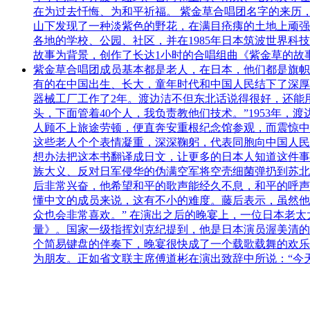
在为过去忏悔、为和平祈福。 紫金草合唱团名字的来历
山下发现了一种淡紫色的野花，在满目疮痍的土地上顽强
各地的学校、公园、社区，并在1985年日本筑波世界科
故事为背景，创作了长达1小时的合唱组曲《紫金草的故
紫金草合唱团成员基本都是老人，在日本，他们都是旗帜
有的在中国出生、长大，童年时代和中国人民结下了深厚友
器械工厂工作了2年。渡边洁不但东北话说得很好，还能用
头，下面管着40个人，我负责教他们技术。”1953年
人顾不上旅途劳顿，便直奔安重根纪念馆参观，而震惊中
这些老人个个表情凝重，深深鞠躬，代表同胞向中国人民
想办法把这本书翻译成日文，让更多的日本人知道这件事
族大义、反对日军侵华的伪满空军将空壳细菌弹扔到苏北
后非常兴奋，他希望和平的歌声能经久不息，和平的呼声
懂中文的成员来说，这有不小的难度。藤后表示，虽然他
众也会非常喜欢。” 在演出之后的晚宴上，一位日本老
量》。国家一级指挥刘克纪提到，他是日本演员渥美清的
个简易键盘的伴奏下，晚宴很快成了一个载歌载舞的欢乐
为朋友。正如省文联主席傅道彬在演出致辞中所说：“今