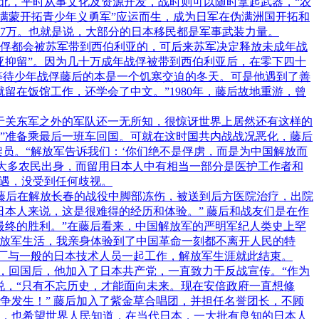
北，平时从事文化及资源开发，战时则可以随时拿起武器，“农
“满蒙开拓青少年义勇军”应运而生，成为日军在伪满洲国开拓和
27万。也就是说，大部分的日本移民都是军事武装力量。
俘都会被苏军带到西伯利亚的，可后来苏军决定释放未成年战
亚抑留”。因为几十万成年战俘被带到西伯利亚后，在零下四十
等待少年战俘藤后的本是一个饥寒交迫的冬天。可是他遇到了善
在饭馆工作，还学会了中文。”1980年，藤后故地重游，曾
对于关东军之外的军队还一无所知，很惊讶世界上居然还有这样的
生”准备乘最后一班车回国。可就在这时国共内战战况恶化，藤后
员。“解放军告诉我们：‘你们绝不是俘虏，而是为中国解放而
员大多农民出身，而留用日本人中有相当一部分是医护工作者和
待遇，没受到任何歧视。
，藤后在解放长春的战役中脚部冻伤，被送到后方医院治疗，出院
本人来说，这是很难得的经历和体验。” 藤后和战友们是在作
最终的胜利。”在藤后看来，中国解放军的严明军纪人类史上罕
解放军生活，我亲身体验到了中国革命一刻都不离开人民的特
械厂与一般的日本技术人员一起工作，解放军生涯就此结束。
者，回国后，他加入了日本共产党，一直致力于反战宣传。“作为
说，“只有不忘历史，才能面向未来。现在安倍政府一直想修
争发生！” 藤后加入了紫金草合唱团，并担任名誉团长，不顾
，也希望世界人民知道，在当代日本，一大批有良知的日本人