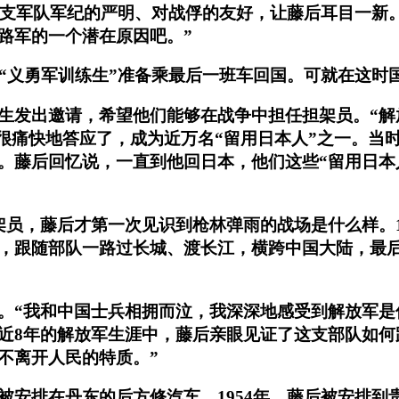
，这支军队军纪的严明、对战俘的友好，让藤后耳目一新
路军的一个潜在原因吧。”
他“义勇军训练生”准备乘最后一班车回国。可就在这时
生发出邀请，希望他们能够在战争中担任担架员。“解
后很痛快地答应了，成为近万名“留用日本人”之一。当
。藤后回忆说，一直到他回日本，他们这些“留用日本
架员，藤后才第一次见识到枪林弹雨的战场是什么样。1
，跟随部队一路过长城、渡长江，横跨中国大陆，最后
。“我和中国士兵相拥而泣，我深深地感受到解放军是
近8年的解放军生涯中，藤后亲眼见证了这支部队如何
不离开人民的特质。”
被安排在丹东的后方修汽车。1954年，藤后被安排到