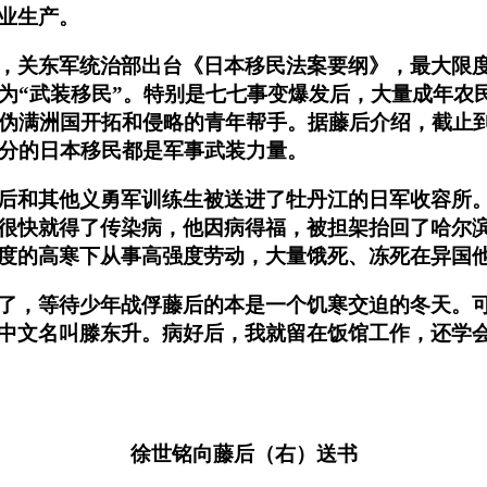
业生产。
一线”，关东军统治部出台《日本移民法案要纲》，最大
级为“武装移民”。特别是七七事变爆发后，大量成年农
伪满洲国开拓和侵略的青年帮手。据藤后介绍，截止到1
部分的日本移民都是军事武装力量。
后和其他义勇军训练生被送进了牡丹江的日军收容所
很快就得了传染病，他因病得福，被担架抬回了哈尔滨
度的高寒下从事高强度劳动，大量饿死、冻死在异国
了，等待少年战俘藤后的本是一个饥寒交迫的冬天。可
中文名叫滕东升。病好后，我就留在饭馆工作，还学会了
徐世铭向藤后（右）送书