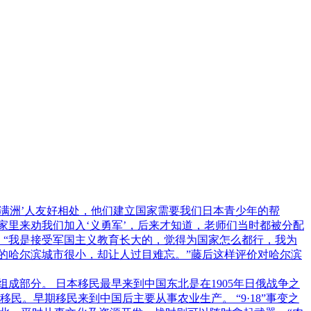
‘满洲’人友好相处，他们建立国家需要我们日本青少年的帮
家里来劝我们加入‘义勇军’，后来才知道，老师们当时都被分配
。“我是接受军国主义教育长大的，觉得为国家怎么都行，我为
那时的哈尔滨城市很小，却让人过目难忘。”藤后这样评价对哈尔滨
成部分。 日本移民最早来到中国东北是在1905年日俄战争之
。早期移民来到中国后主要从事农业生产。 “9·18”事变之