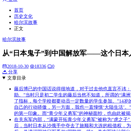
首页
历史文化
哈尔滨故事
正文
哈尔滨故事
从“日本鬼子”到中国解放军——这个日本
2018-10-30
18336
0
分享
文章目录
藤后博已的中国话说得很地道，对于过去他也直言不讳：“
助。”当时只是初二学生的藤后当然不知道，所谓的“满洲
了指标，每个学校都要动员一定数量的学生参加。”14岁
自己的行动骄傲，另一方面，我也一直憧憬‘大陆生活’。
的第一印象。而“青少年义勇军”的神秘面纱，也由此被揭
在关东军内部，“满蒙开拓青少年义勇军”被称为“虎之子
后，当时日本从沙俄手中夺去了旅顺和大连的租借权，为了