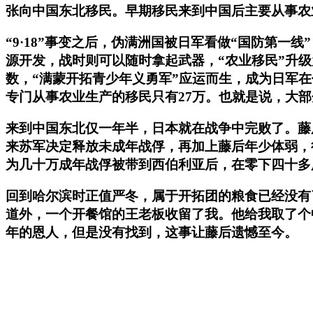
张向中国东北移民。早期移民来到中国后主要从事农
“9·18”事变之后，伪满洲国被日军看做“国防第
源开发，战时则可以随时拿起武器，“农业移民”升
数，“满蒙开拓青少年义勇军”应运而生，成为日军在
专门从事农业生产的移民只有27万。也就是说，大
来到中国东北仅一年半，日本就在战争中完败了。藤
来苏军决定释放未成年战俘，再加上藤后年少体弱，
为几十万成年战俘被带到西伯利亚后，在零下四十多
回到哈尔滨时正值严冬，属于开拓团的粮食已经没有
道外，一个开餐馆的王老板收留了我。他给我取了个
年的恩人，但是没有找到，这事让藤后遗憾至今。