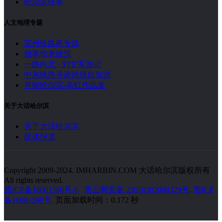
哈尔滨往事
人文地理专题
滨州铁路桥专题
领事馆老建筑
一路向北 · 刘文军游记
中东铁路寻迹跨境自驾游
寻秘哈尔滨-高虹作品集
关于大话哈尔滨
关于大话哈尔滨
媒体报道
Copyright 2009-2024. IMHARBIN.COM 大话哈尔滨版权所有
All rights reserved.
黑ICP备16001590号-6
黑公网安备 23010302000329号
.
黑ICP
备16001590号
. 页面加载时间：0.172 秒