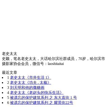
老史太太
史颖，笔名老史太太，大话哈尔滨社群成员，70岁，哈尔滨市
摄影家协会会员，微信号：laoshitaitai
最近文章
1
老史太太《市井生活 1》
2
老史太太《功夫 . 太极》
3
刘天明和他的撒糖画
4
老史太太《老赵头的快乐生活》
5
被遗忘的保护建筑系列 之 东大直街 1 号
6
被遗忘的保护建筑系列 之 耀景街22号