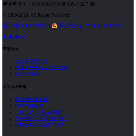
迎读者指正，媒体转载请直接联系文章作者。
© 2009-2024. All Rights Reserved.
黑ICP备16001590号-6
|
黑公网安备 23010302000329号
专题页面
哈尔滨美食地图
中国革命先行者在哈尔滨
哈尔滨往事
人文地理专题
滨州铁路桥专题
领事馆老建筑
一路向北 · 刘文军游记
中东铁路寻迹跨境自驾游
寻秘哈尔滨-高虹作品集