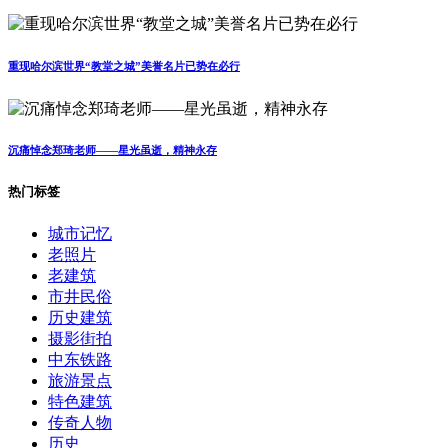
重现哈尔滨世界“教堂之城”美誉名片已势在必行
沉痛悼念郑琦老师——星光虽逝，精神永存
热门标签
城市记忆
老照片
老建筑
市井民俗
历史建筑
摄影街拍
中东铁路
旅游景点
特色建筑
传奇人物
历史