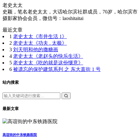
老史太太
史颖，笔名老史太太，大话哈尔滨社群成员，70岁，哈尔滨市
摄影家协会会员，微信号：laoshitaitai
最近文章
1
老史太太《市井生活 1》
2
老史太太《功夫 . 太极》
3
刘天明和他的撒糖画
4
老史太太《老赵头的快乐生活》
5
老史太太《吃的就是这份惬意》
6
被遗忘的保护建筑系列 之 东大直街 1 号
站内搜索
最新文章
高谊街的中东铁路医院