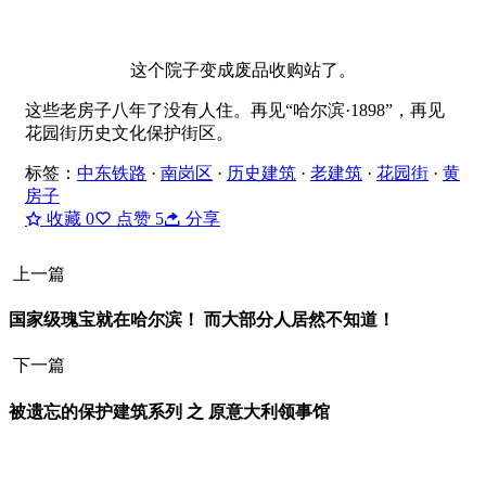
这个院子变成废品收购站了。
这些老房子八年了没有人住。再见“哈尔滨·1898”，再见
花园街历史文化保护街区。
标签：
中东铁路
·
南岗区
·
历史建筑
·
老建筑
·
花园街
·
黄
房子
收藏
0
点赞
5
分享
上一篇
国家级瑰宝就在哈尔滨！ 而大部分人居然不知道！
下一篇
被遗忘的保护建筑系列 之 原意大利领事馆