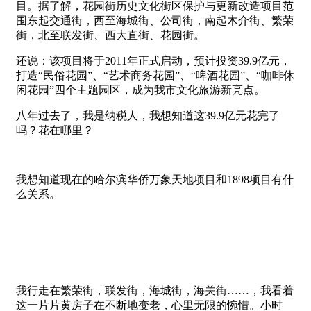
目。据了解，花园街历史文化街区保护与更新改造项目范
围东起交通街，西至海城街、公司街，南起木介街、繁荣
街，北至联发街、西大直街、花园街。
还说：该项目将于2011年正式启动，预计投资39.9亿元，
打造“民俗花园”、“艺术商务花园”、“啤酒花园”、“咖啡休
闲花园”四个主题园区，成为我市文化旅游新亮点。
八年过去了，我是纳税人，我想知道这39.9亿元花完了
吗？花在哪里？
我想知道现在的哈尔滨华侨万象天地项目和1898项目有什
么关系。
我行走在繁荣街，联发街，海城街，海关街……，我看着
这一片片黄房子在不断地变老，心里无限的惋惜。小时