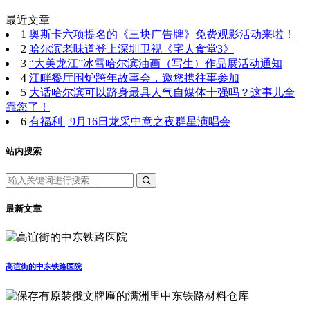
最近文章
1
奥斯卡六项提名的《三块广告牌》免费观影活动来啦！
2
哈尔滨老味道登上深圳卫视《宅人食堂3》
3
“大美龙江”冰雪哈尔滨油画（写生）作品展活动通知
4
江畔餐厅围炉跨年故事会，邀您携往事参加
5
大话哈尔滨可以跻身最具人气自媒体十强吗？这事儿全
靠您了！
6
有福利 | 9月16日龙采中意之夜群星演唱会
站内搜索
最新文章
高谊街的中东铁路医院