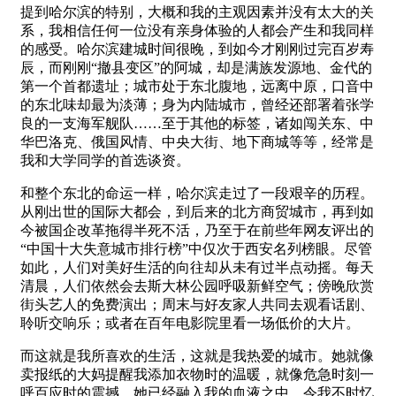
提到哈尔滨的特别，大概和我的主观因素并没有太大的关
系，我相信任何一位没有亲身体验的人都会产生和我同样
的感受。哈尔滨建城时间很晚，到如今才刚刚过完百岁寿
辰，而刚刚“撤县变区”的阿城，却是满族发源地、金代的
第一个首都遗址；城市处于东北腹地，远离中原，口音中
的东北味却最为淡薄；身为内陆城市，曾经还部署着张学
良的一支海军舰队……至于其他的标签，诸如闯关东、中
华巴洛克、俄国风情、中央大街、地下商城等等，经常是
我和大学同学的首选谈资。
和整个东北的命运一样，哈尔滨走过了一段艰辛的历程。
从刚出世的国际大都会，到后来的北方商贸城市，再到如
今被国企改革拖得半死不活，乃至于在前些年网友评出的
“中国十大失意城市排行榜”中仅次于西安名列榜眼。尽管
如此，人们对美好生活的向往却从未有过半点动摇。每天
清晨，人们依然会去斯大林公园呼吸新鲜空气；傍晚欣赏
街头艺人的免费演出；周末与好友家人共同去观看话剧、
聆听交响乐；或者在百年电影院里看一场低价的大片。
而这就是我所喜欢的生活，这就是我热爱的城市。她就像
卖报纸的大妈提醒我添加衣物时的温暖，就像危急时刻一
呼百应时的震撼，她已经融入我的血液之中，令我不时忆