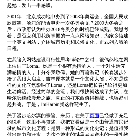
起她，发出一串感叹。
2001年，北京成功地申办到了2008年奥运会，全国人民欢
欣鼓舞。哈尔滨能否申办一次冬奥会呢？2009大冬会之
后，市政府认为申办2018冬奥会的时机已经成熟。我思考
着，是否应利用我所掌握的一点点网络知识，为家乡搭建
一个英文网站，介绍城市历史和民俗文化，正式列入我的
日程。
在我陷入网站建设可行性思考悖论中之时，很偶然地在网
上认识了Lorna。她是一个很有热情的人，一个对生活充
满感情的人，十分令我敬佩。她的百篇游记《长春漫步》
给了我很大启发，吉林原本就是一个文化大省，不知是这
样的文化气氛影响了Lorna，还是Lorna把长春描绘得更加
生动鲜活。经过简单的交流，我们很快就达成了共识，在
哈尔滨继续漫步之旅。真正的好东西值得推敲，也容易引
起共鸣。于是，ImHarbin就这样诞生了。
关于漫步哈尔滨的宗旨、来历，在关于
页面
已经做了充足
的说明，这里不再赘述。我把它看做是一个由普通市民记
录的城市文化历程；是另一种形式的文化史记；是值得我
付出精力和汗水，为这个城市的继承者者送出的一份礼物