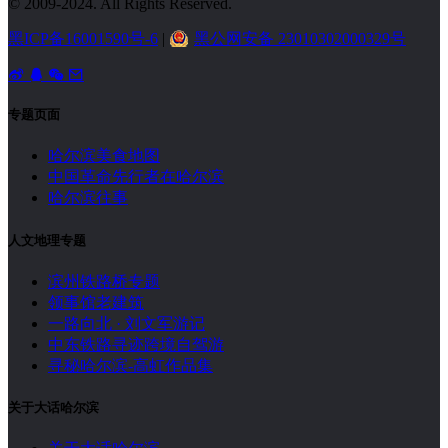
© 2009-2024. All Rights Reserved.
黑ICP备16001590号-6
|
黑公网安备 23010302000329号
专题页面
哈尔滨美食地图
中国革命先行者在哈尔滨
哈尔滨往事
人文地理专题
滨州铁路桥专题
领事馆老建筑
一路向北 · 刘文军游记
中东铁路寻迹跨境自驾游
寻秘哈尔滨-高虹作品集
关于大话哈尔滨