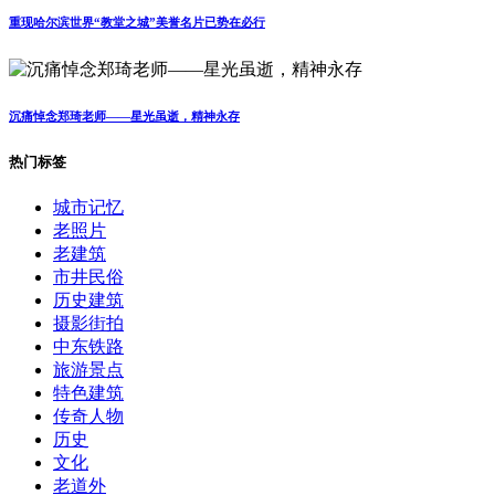
重现哈尔滨世界“教堂之城”美誉名片已势在必行
沉痛悼念郑琦老师——星光虽逝，精神永存
热门标签
城市记忆
老照片
老建筑
市井民俗
历史建筑
摄影街拍
中东铁路
旅游景点
特色建筑
传奇人物
历史
文化
老道外