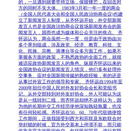
的，一旦遇到就要坚持立场，保留锋芒，在回击对
方的同时不失大体。 1983年3月初一年一度的两会
（全国人民代表大会和全国人民政治协商会议)也建
立了新闻发言人制度，从齐怀远开始，外交部新闻
发言人也是全国政治协商会议首场新闻发布会的新
闻发言人，因而也成为媒体和公众关注的焦点。 齐
怀远认为，两会虽然一年一度，但是由于政协由30
多个界别组成，涉及政党、经济、教育、科技、文
化、民族、宗教、港澳台等众多方面工作，如果不
掌握各方面的政策，不熟悉政协的全面工作，就很
难适应政协新闻发言人的角色。纵观齐怀远以来的
全国政协会议的新闻发言人情况，他们多有处理外
交事务、应对全国新闻传媒的熟稔经验，有的还是
从事过外宣工作的领导和专家。 齐怀远自1994年至
2000年担任中国人民对外友好协会会长和党组书
记。从外交部转到对外友好协会，外人可能认为这
是从一线转到二线，而齐怀远却绝不这样认为，因
为他的长期外交工作经历使他深知孰轻孰重，也没
有任何轻松感。齐怀远在50、60、70年代驻德使馆
工作期间，正值我国受到西方和苏联及东欧联合对
华封锁的时候，官方外交基本上停滞不前，而只能
依靠非官方的民间外交，包括民间贸易，进行有限