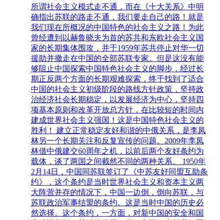
所谓社会主义模式走不通，而在《十大关系》中明
确指出苏联的路走不通，我们要走自己的路！就是
我们现在所概况的中国特色的社会主义之路！为此
曾经遭到以赫鲁晓夫为首的苏共和东欧社会主义国
家的长期集体围攻，并于1959年苏共停止对华一切
援助并撤走在中国的全部苏联专家。但是这没有能
够阻止中国探索中国特色社会主义的脚步，经过长
期正反两个方面的长期艰难探索，终于找到了适合
中国的社会主义初级阶段的路线方针政策，坚持政
治经济社会长期稳定，以发展经济为中心，坚持四
项基本原则和改革开放总方针，在比较短的时间内
建成世界社会主义强国！这是中国特色社会主义的
胜利！ 建立正常稳定友好和谐的中俄关系，是李凤
林另一个长期关注和反复宣传的问题。2009年李凤
林借中俄建交60周年之机，以前后两个友好条约为
载体，谈了两国之间截然不同的两种关系。 1950年
2月14日，中国同苏联签订了《中苏友好同盟互助条
约》，这个条约是当时世界社会主义和资本主义两
大阵营并存的情况下，中国一边倒，倒向苏联，与
苏联政治军事结盟的条约。这是当时中国的历史必
然选择。这个条约，一方面，对新中国的安全和国