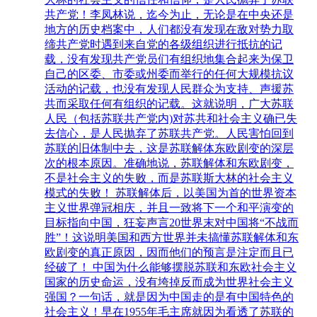
共产党！李凤林说，迄今为止，无论是在中央还是
地方的历史档案中，人们都没有发现在敌对势力取
缔共产党时遇到来自党的各级组织进行抵抗的记
载，没有发现共产党员们有组织地集合起来为保卫
自己的区委、市委或州委而举行的任何大规模抗议
活动的记载，也没有发现人民群众为支持、声援苏
共而采取任何有组织的记载。这就说明，广大苏联
人民（包括苏联共产党内)对苏共和社会主义确已失
去信心，是人民抛弃了苏联共产党。人民害怕回到
苏联的旧体制中去，这是苏联解体东欧剧变的深层
次的根本原因。准确地说，苏联解体和东欧剧变，
不是社会主义的失败，而是苏联斯大林的社会主义
模式的失败！ 苏联解体后，以美国为首的世界资本
主义世界弹冠相庆，并且一致将下一个和平演变的
目标指向中国，狂妄声言20世界末对中国将“不战而
胜”！这说明美国和西方世界并未搞懂苏联解体和东
欧剧变的真正原因，因而他们的预言是注定而且已
经破了！ 中国为什么能够摆脱苏联和东欧社会主义
国家的历史命运，没有垮掉反而成为世界社会主义
强国？一句话，就是因为中国走的是有中国特色的
社会主义！早在1955年毛主席就因为看透了苏联的