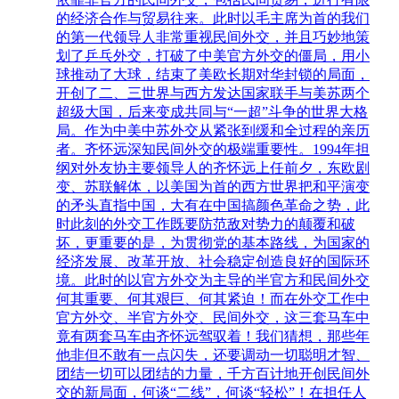
的经济合作与贸易往来。此时以毛主席为首的我们
的第一代领导人非常重视民间外交，并且巧妙地策
划了乒乓外交，打破了中美官方外交的僵局，用小
球推动了大球，结束了美欧长期对华封锁的局面，
开创了二、三世界与西方发达国家联手与美苏两个
超级大国，后来变成共同与“一超”斗争的世界大格
局。作为中美中苏外交从紧张到缓和全过程的亲历
者。齐怀远深知民间外交的极端重要性。1994年担
纲对外友协主要领导人的齐怀远上任前夕，东欧剧
变、苏联解体，以美国为首的西方世界把和平演变
的矛头直指中国，大有在中国搞颜色革命之势，此
时此刻的外交工作既要防范敌对势力的颠覆和破
坏，更重要的是，为贯彻党的基本路线，为国家的
经济发展、改革开放、社会稳定创造良好的国际环
境。此时的以官方外交为主导的半官方和民间外交
何其重要、何其艰巨、何其紧迫！而在外交工作中
官方外交、半官方外交、民间外交，这三套马车中
竟有两套马车由齐怀远驾驭着！我们猜想，那些年
他非但不敢有一点闪失，还要调动一切聪明才智、
团结一切可以团结的力量，千方百计地开创民间外
交的新局面，何谈“二线”，何谈“轻松”！在担任人