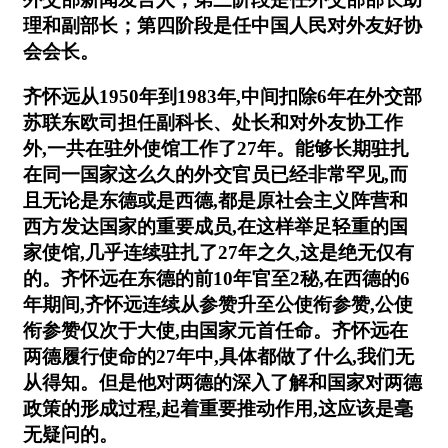
理和副部长；第四阶段是任中国人民对外友好协
会会长。
齐怀远从1950年到1983年,中间扣除6年在外交部
苏联东欧司担任副科长、处长和对外友协工作
外,一共在驻外使馆工作了27年。能够长期驻扎
在同一国家这么久的外交官员已经非常罕见,而
且无论是东德或是西德,都是原社会主义阵营和
西方发达国家的重要成员,在这样举足轻重的国
家使馆,几乎连续驻扎了27年之久,这是绝无仅有
的。齐怀远在东德的前10年官至2秘,在西德的6
年期间,齐怀远连续从参赞升至公使衔参赞,公使
衔参赞仅次于大使,由国家元首任命。齐怀远在
两德履行使命的27年中,具体都做了什么,我们无
从得知。但是他对两德的深入了解和国家对两德
政策的形成过程,起着重要推动作用,这应该是毫
无疑问的。