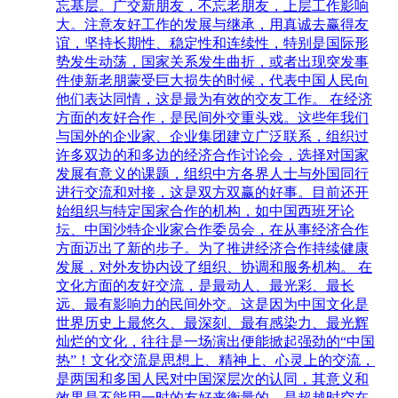
忘基层。广交新朋友，不忘老朋友，上层工作影响
大。注意友好工作的发展与继承，用真诚去赢得友
谊，坚持长期性、稳定性和连续性，特别是国际形
势发生动荡，国家关系发生曲折，或者出现突发事
件使新老朋蒙受巨大损失的时候，代表中国人民向
他们表达同情，这是最为有效的交友工作。 在经济
方面的友好合作，是民间外交重头戏。这些年我们
与国外的企业家、企业集团建立广泛联系，组织过
许多双边的和多边的经济合作讨论会，选择对国家
发展有意义的课题，组织中方各界人士与外国同行
进行交流和对接，这是双方双赢的好事。目前还开
始组织与特定国家合作的机构，如中国西班牙论
坛、中国沙特企业家合作委员会，在从事经济合作
方面迈出了新的步子。为了推进经济合作持续健康
发展，对外友协内设了组织、协调和服务机构。 在
文化方面的友好交流，是最动人、最光彩、最长
远、最有影响力的民间外交。这是因为中国文化是
世界历史上最悠久、最深刻、最有感染力、最光辉
灿烂的文化，往往是一场演出便能掀起强劲的“中国
热”！文化交流是思想上、精神上、心灵上的交流，
是两国和多国人民对中国深层次的认同，其意义和
效果是不能用一时的友好来衡量的，是超越时空在