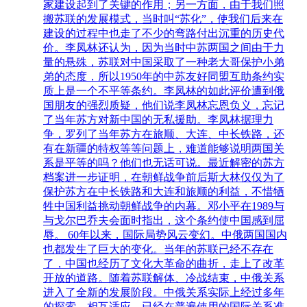
家建设起到了关键的作用；另一方面，由于我们照
搬苏联的发展模式，当时叫“苏化”，使我们后来在
建设的过程中也走了不少的弯路付出沉重的历史代
价。李凤林还认为，因为当时中苏两国之间由于力
量的悬殊，苏联对中国采取了一种老大哥保护小弟
弟的态度，所以1950年的中苏友好同盟互助条约实
质上是一个不平等条约。李凤林的如此评价遭到俄
国朋友的强烈质疑，他们说李凤林忘恩负义，忘记
了当年苏方对新中国的无私援助。李凤林据理力
争，罗列了当年苏方在旅顺、大连、中长铁路，还
有在新疆的特权等等问题上，难道能够说明两国关
系是平等的吗？他们也无话可说。最近解密的苏方
档案进一步证明，在朝鲜战争前后斯大林仅仅为了
保护苏方在中长铁路和大连和旅顺的利益，不惜牺
牲中国利益挑动朝鲜战争的内幕。邓小平在1989与
与戈尔巴乔夫会面时指出，这个条约使中国感到屈
辱。 60年以来，国际局势风云变幻。中俄两国国内
也都发生了巨大的变化。当年的苏联已经不存在
了，中国也经历了文化大革命的曲折，走上了改革
开放的道路。随着苏联解体、冷战结束，中俄关系
进入了全新的发展阶段。中俄关系实际上经过多年
的探索、相互适应，已经在普遍使用的国际关系准