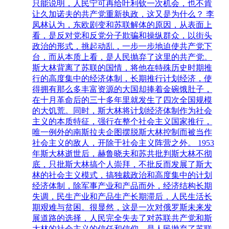
只能说明，人民宁可再给叶利钦一次机会，也不肯
让久加诺夫的共产党重新执政，这又是为什么？ 李
凤林认为，东欧剧变和苏联解体的原因，从表面上
看，是反对党和反党分子欺骗和操纵群众，以街头
政治的形式，挑起动乱，一步一步地迫使共产党下
台，而从本质上看，是人民抛弃了这里的共产党。
斯大林背离了苏联的国情，将他在特殊历史时期推
行的高度集中的经济体制，长期推行计划经济，使
得拥有那么多丰富资源的大国却捧着金碗饿肚子，
在十月革命后的三十多年里就发生了四次全国规模
的大饥荒。同时，斯大林将计划经济体制作为社会
主义的本质特征，强行在整个社会主义国家推行，
唯一例外的南斯拉夫企图摆脱斯大林控制而被当作
社会主义的敌人，开除于社会主义阵营之外。 1953
年斯大林逝世后，赫鲁晓夫和苏共批判斯大林不彻
底，只批斯大林搞个人崇拜，不批反而发展了斯大
林的社会主义模式，搞独裁政治和高度集中的计划
经济体制，除军事产业和产品而外，经济结构长期
失调，民生产业和产品生产长期滞后，人民生活长
期艰难与贫困。很显然，这是一次对俄罗斯未来发
展道路的选择，人民完全失去了对苏联共产党和斯
大林的社会主义的信任和信仰，是人民抛弃了苏联