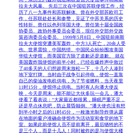
拉夫大风暴。 先后三次在中国驻苏联使馆工作，经
历了八一九事件和苏联解体。曾在外交部苏欧司工
作，任苏联处处长和参赞，见证了中苏关系的历史
性转折。曾任以色列等国大使。曾任第十届全国政
协委员、政协外事委员会委员，现任外交部外交政
策咨询委员会委员。 1999年5月8日，中国驻前南斯
拉夫大使馆突遭美军轰炸，中方3人死亡，20余人受
伤。世界震惊，中国怒愤。中国民众纷纷围攻美国
华驻大使馆，而美国官方除了道歉还是道歉。 就在
美国轰炸我使馆的前半小时，已经在爆炸声中敖过
了40多天的人们想趁周末放松一下，十几个人凑到
地下室打牌。当时由于战争引起停电，使馆一直靠
自己的柴油发电机供电，为了节省燃料，当天夜里
11时15分，使馆停止供电。当时有人向潘大使反
映，今天是周末，能不能让大伙多玩一会儿，潘大
使看了看表说：“大家最近都很累，睡眠严重不足，
还是早点休息吧，防止晨昏颠倒。”潘大使也没有想
到半小时之后的11时45分，一枚激光制导炸弹从露
在地面的窗户准确命使馆作为活动室和食堂的地下
室。如果此前使馆人员不提前离开，最后牺牲的不
是三个人，而是十几人！同时被炸的是与使馆大楼