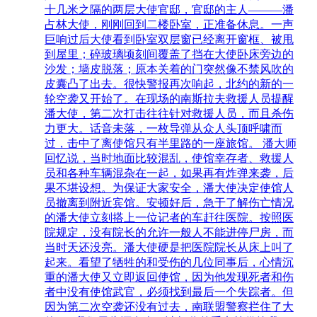
十几米之隔的两层大使官邸，官邸的主人———潘
占林大使，刚刚回到二楼卧室，正准备休息。一声
巨响过后大使看到卧室双层窗已经离开窗框、被甩
到屋里；碎玻璃顷刻间覆盖了挡在大使卧床旁边的
沙发；墙皮脱落；原本关着的门突然像不禁风吹的
皮囊凸了出去。很快警报再次响起，北约的新的一
轮空袭又开始了。在现场的南斯拉夫救援人员提醒
潘大使，第二次打击往往针对救援人员，而且杀伤
力更大。话音未落，一枚导弹从众人头顶呼啸而
过，击中了离使馆只有半里路的一座旅馆。 潘大师
回忆说，当时地面比较混乱，使馆幸存者、救援人
员和各种车辆混杂在一起，如果再有炸弹来袭，后
果不堪设想。为保证大家安全，潘大使决定使馆人
员撤离到附近宾馆。安顿好后，急于了解伤亡情况
的潘大使立刻搭上一位记者的车赶往医院。按照医
院规定，没有院长的允许一般人不能进停尸房，而
当时天还没亮。潘大使硬是把医院院长从床上叫了
起来。看望了牺牲的和受伤的几位同事后，心情沉
重的潘大使又立即返回使馆，因为他发现死者和伤
者中没有使馆武官，必须找到最后一个失踪者。但
因为第二次空袭还没有过去，南联盟警察拦住了大