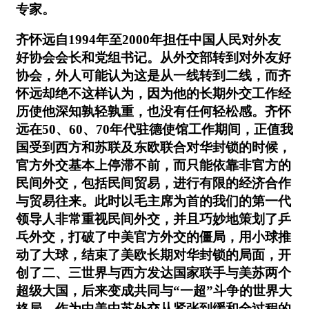
专家。
齐怀远自1994年至2000年担任中国人民对外友
好协会会长和党组书记。从外交部转到对外友好
协会，外人可能认为这是从一线转到二线，而齐
怀远却绝不这样认为，因为他的长期外交工作经
历使他深知孰轻孰重，也没有任何轻松感。齐怀
远在50、60、70年代驻德使馆工作期间，正值我
国受到西方和苏联及东欧联合对华封锁的时候，
官方外交基本上停滞不前，而只能依靠非官方的
民间外交，包括民间贸易，进行有限的经济合作
与贸易往来。此时以毛主席为首的我们的第一代
领导人非常重视民间外交，并且巧妙地策划了乒
乓外交，打破了中美官方外交的僵局，用小球推
动了大球，结束了美欧长期对华封锁的局面，开
创了二、三世界与西方发达国家联手与美苏两个
超级大国，后来变成共同与“一超”斗争的世界大
格局。作为中美中苏外交从紧张到缓和全过程的