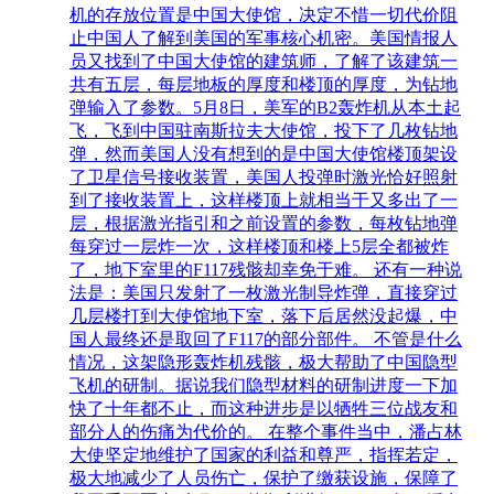
机的存放位置是中国大使馆，决定不惜一切代价阻
止中国人了解到美国的军事核心机密。美国情报人
员又找到了中国大使馆的建筑师，了解了该建筑一
共有五层，每层地板的厚度和楼顶的厚度，为钻地
弹输入了参数。5月8日，美军的B2轰炸机从本土起
飞，飞到中国驻南斯拉夫大使馆，投下了几枚钻地
弹，然而美国人没有想到的是中国大使馆楼顶架设
了卫星信号接收装置，美国人投弹时激光恰好照射
到了接收装置上，这样楼顶上就相当于又多出了一
层，根据激光指引和之前设置的参数，每枚钻地弹
每穿过一层炸一次，这样楼顶和楼上5层全都被炸
了，地下室里的F117残骸却幸免于难。 还有一种说
法是：美国只发射了一枚激光制导炸弹，直接穿过
几层楼打到大使馆地下室，落下后居然没起爆，中
国人最终还是取回了F117的部分部件。 不管是什么
情况，这架隐形轰炸机残骸，极大帮助了中国隐型
飞机的研制。据说我们隐型材料的研制进度一下加
快了十年都不止，而这种进步是以牺牲三位战友和
部分人的伤痛为代价的。 在整个事件当中，潘占林
大使坚定地维护了国家的利益和尊严，指挥若定，
极大地减少了人员伤亡，保护了缴获设施，保障了