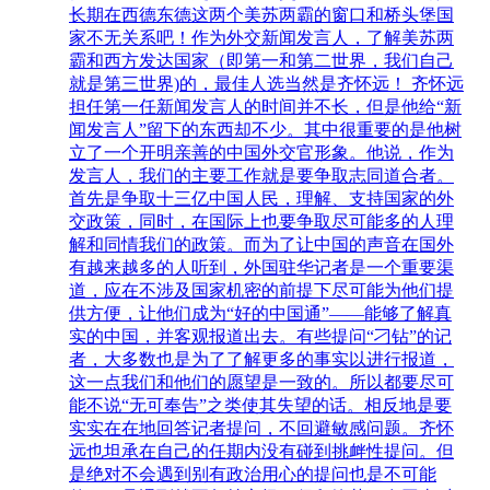
长期在西德东德这两个美苏两霸的窗口和桥头堡国
家不无关系吧！作为外交新闻发言人，了解美苏两
霸和西方发达国家（即第一和第二世界，我们自己
就是第三世界)的，最佳人选当然是齐怀远！ 齐怀远
担任第一任新闻发言人的时间并不长，但是他给“新
闻发言人”留下的东西却不少。其中很重要的是他树
立了一个开明亲善的中国外交官形象。他说，作为
发言人，我们的主要工作就是要争取志同道合者。
首先是争取十三亿中国人民，理解、支持国家的外
交政策，同时，在国际上也要争取尽可能多的人理
解和同情我们的政策。而为了让中国的声音在国外
有越来越多的人听到，外国驻华记者是一个重要渠
道，应在不涉及国家机密的前提下尽可能为他们提
供方便，让他们成为“好的中国通”——能够了解真
实的中国，并客观报道出去。有些提问“刁钻”的记
者，大多数也是为了了解更多的事实以进行报道，
这一点我们和他们的愿望是一致的。所以都要尽可
能不说“无可奉告”之类使其失望的话。相反地是要
实实在在地回答记者提问，不回避敏感问题。齐怀
远也坦承在自己的任期内没有碰到挑衅性提问。但
是绝对不会遇到别有政治用心的提问也是不可能