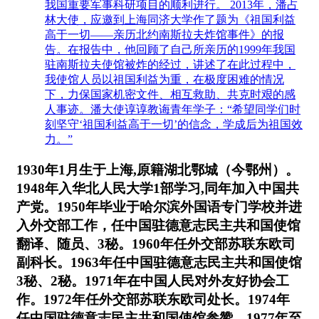
我国重要军事科研项目的顺利进行。 2013年，潘占
林大使，应邀到上海同济大学作了题为《祖国利益
高于一切——亲历北约南斯拉夫炸馆事件》的报
告。在报告中，他回顾了自己所亲历的1999年我国
驻南斯拉夫使馆被炸的经过，讲述了在此过程中，
我使馆人员以祖国利益为重，在极度困难的情况
下，力保国家机密文件、相互救助、共克时艰的感
人事迹。潘大使谆谆教诲青年学子：“希望同学们时
刻坚守‘祖国利益高于一切’的信念，学成后为祖国效
力。”
1930年1月生于上海,原籍湖北鄂城（今鄂州）。
1948年入华北人民大学1部学习,同年加入中国共
产党。1950年毕业于哈尔滨外国语专门学校并进
入外交部工作，任中国驻德意志民主共和国使馆
翻译、随员、3秘。1960年任外交部苏联东欧司
副科长。1963年任中国驻德意志民主共和国使馆
3秘、2秘。1971年在中国人民对外友好协会工
作。1972年任外交部苏联东欧司处长。1974年
任中国驻德意志民主共和国使馆参赞。1977年至