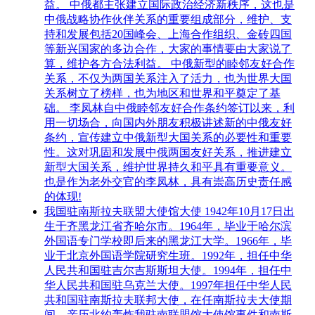
益。 中俄都主张建立国际政治经济新秩序，这也是
中俄战略协作伙伴关系的重要组成部分，维护、支
持和发展包括20国峰会、上海合作组织、金砖四国
等新兴国家的多边合作，大家的事情要由大家说了
算，维护各方合法利益。 中俄新型的睦邻友好合作
关系，不仅为两国关系注入了活力，也为世界大国
关系树立了榜样，也为地区和世界和平奠定了基
础。 李凤林自中俄睦邻友好合作条约签订以来，利
用一切场合，向国内外朋友积极讲述新的中俄友好
条约，宣传建立中俄新型大国关系的必要性和重要
性。这对巩固和发展中俄两国友好关系，推进建立
新型大国关系，维护世界持久和平具有重要意义。
也是作为老外交官的李凤林，具有崇高历史责任感
的体现!
我国驻南斯拉夫联盟大使馆大使 1942年10月17日出
生于齐黑龙江省齐哈尔市。1964年，毕业于哈尔滨
外国语专门学校即后来的黑龙江大学。1966年，毕
业于北京外国语学院研究生班。1992年，担任中华
人民共和国驻吉尔吉斯斯坦大使。1994年，担任中
华人民共和国驻乌克兰大使。1997年担任中华人民
共和国驻南斯拉夫联邦大使，在任南斯拉夫大使期
间，亲历北约轰炸我驻南联盟馆大使馆事件和南斯