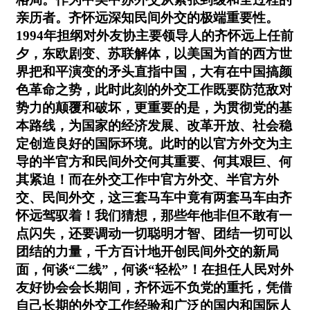
亲历者。齐怀远深知民间外交的极端重要性。
1994年担纲对外友协主要领导人的齐怀远上任前
夕，东欧剧变、苏联解体，以美国为首的西方世
界把和平演变的矛头直指中国，大有在中国搞颜
色革命之势，此时此刻的外交工作既要防范敌对
势力的颠覆和破坏，更重要的是，为贯彻党的基
本路线，为国家的经济发展、改革开放、社会稳
定创造良好的国际环境。此时的以官方外交为主
导的半官方和民间外交何其重要、何其艰巨、何
其紧迫！而在外交工作中官方外交、半官方外
交、民间外交，这三套马车中竟有两套马车由齐
怀远驾驭着！我们猜想，那些年他非但不敢有一
点闪失，还要调动一切聪明才智、团结一切可以
团结的力量，千方百计地开创民间外交的新局
面，何谈“二线”，何谈“轻松”！在担任人民对外
友好协会会长期间，齐怀远不负党的重托，凭借
自己长期的外交工作经验和广泛的国内和国际人