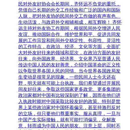
民对外友好协会会长期间，齐怀远不负党的重托，
凭借自己长期的外交工作经验和广泛的国内和国际
人脉，把对外友协的民间外交工作做的有声有色、
生动活泼，与政府外交相辅相成，相互辉映！ 齐怀
远主持对外友协工作期间，根据民间外交增进人民
友谊、推动国际合作、维护世界和平、促进共同发
展的工作宗旨和民间外交稳定性、包容性、灵活性
的工作特点，在政治、经济、文化等方面，全面扩
大对外友好往来的领域和层次，在政治方面的友好
往来，向外国政界、经济界、文化界乃至普通人民
传达中国人民的友好善意，介绍中国革命的正义性
以争取世界各国人民的同情。当今世界各国政局发
生变动是很常见的现象，一些民间人士今天还在
野，明天就有可能上台执政。我们希望通过开展民
间友好往来，争取这些国家更多政党、更多集团的
政治家都对中国有比较深刻的了解，因而在他们进
入执政时能对中国采取比较友好的政策。特别是世
界上某些政治家对中国怀着偏见，甚至持激烈反对
的立场，但只要他们尊重事实、服从真理，一旦与
中国产生实际接触，就有可能打消偏见，化解敌
意，转而成为中国人民的朋友。注意上层，同时不