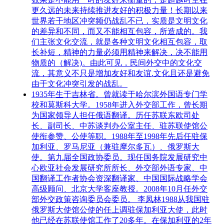
更久远的未来持续推进友好的积极力量！长期以来
世界若干地区冲突频仍战乱不已，实质是文明文化
的差异和不同，而又不能相互包容，所造成的。我
们主张文化交流，就是各种文明文化相互包容，取
长补短，精神的力量必须用精神来解决，决不能用
物质的（解决)。由此可见，民间外交中的文化交
流，其意义不只是增加友好和友谊.文化且还是避免
由于文化冲突引发的战乱。
1935年生于吉林省。曾就读于哈尔滨外国语专门学
校和莫斯科大学。1958年进入外交部工作，曾长期
为国家领导人担任俄语翻译。历任苏联东欧司处
长、副司长、中苏谈判办公室主任、驻苏联使馆公
使衔参赞、公使等职。1988年至1998年先后任驻保
加利亚、罗马尼亚（兼驻摩尔多瓦）、俄罗斯大
使。第九届全国政协委员。现任国务院发展研究中
心欧亚社会发展研究所所长、外交部外语专家、中
国翻译工作者协会资深翻译家、中国国际战略学会
高级顾问、北京大学客座教授。2008年10月任外交
部外交政策咨询委员会委员。 李凤林1988从我国驻
俄罗斯大使馆公使的任上调驻保加利亚大使，此时
他已经在苏联使馆工作了20多年。在保加利亚的2年