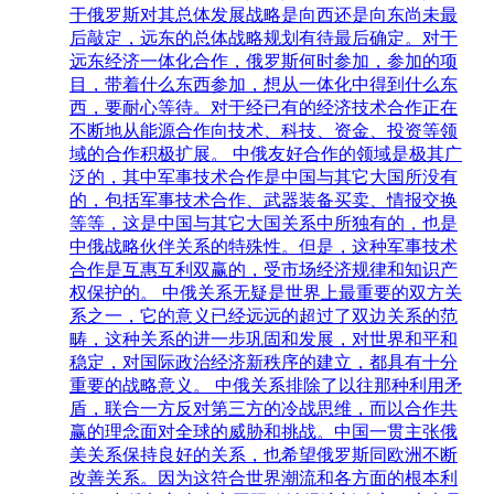
于俄罗斯对其总体发展战略是向西还是向东尚未最
后敲定，远东的总体战略规划有待最后确定。对于
远东经济一体化合作，俄罗斯何时参加，参加的项
目，带着什么东西参加，想从一体化中得到什么东
西，要耐心等待。对于经已有的经济技术合作正在
不断地从能源合作向技术、科技、资金、投资等领
域的合作积极扩展。 中俄友好合作的领域是极其广
泛的，其中军事技术合作是中国与其它大国所没有
的，包括军事技术合作、武器装备买卖、情报交换
等等，这是中国与其它大国关系中所独有的，也是
中俄战略伙伴关系的特殊性。但是，这种军事技术
合作是互惠互利双赢的，受市场经济规律和知识产
权保护的。 中俄关系无疑是世界上最重要的双方关
系之一，它的意义已经远远的超过了双边关系的范
畴，这种关系的进一步巩固和发展，对世界和平和
稳定，对国际政治经济新秩序的建立，都具有十分
重要的战略意义。 中俄关系排除了以往那种利用矛
盾，联合一方反对第三方的冷战思维，而以合作共
赢的理念面对全球的威胁和挑战。中国一贯主张俄
美关系保持良好的关系，也希望俄罗斯同欧洲不断
改善关系。因为这符合世界潮流和各方面的根本利