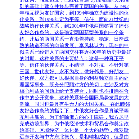
则的基础上建立并逐步完善了两国的关系。从1992
年相互视为友好国家，到1994年确立为建设性的伙
伴关系，到1996年定为平等、信任、面向21世纪的
战略协作伙伴关系，到2001年中俄两国签署了睦邻
友好合作条约。这是确定两国新型关系的一个条
约。此后的两国关系一直沿着持续、稳定、日渐成
熟的轨道不断的向前发展。李凤林认为，现在的中
俄关系已经进入了两国交往将近400年的历史中最好
的时期。这种关系的主要特点：这是一种真正平
等、信任的伙伴关系，不结盟、不对抗、不针对第
三国，世代友好、永不为敌，做好邻居、好朋友、
好伙伴。双方都可以根据自身的利益独立自主的处
理国际事务，既充分照顾对方的关切，在涉及对方
核心利益的问题上给予支持合，同时也不排除在合
作中的公开竞争。这种关系符合国际局势发展的大
潮流，同时也最具有生命力的大国关系。 在此睦邻
友好合作条约的指引下，中俄友好合作是真诚平等
互利共赢的。为了解除俄方的心里障碍，我方尽早
完成边境划界，为中俄经济技术和贸易合作奠定政
治基础。区域经济一体化是一个大的趋势，俄罗斯
远东开发与中方东北振兴，是相辅相成的，但是由