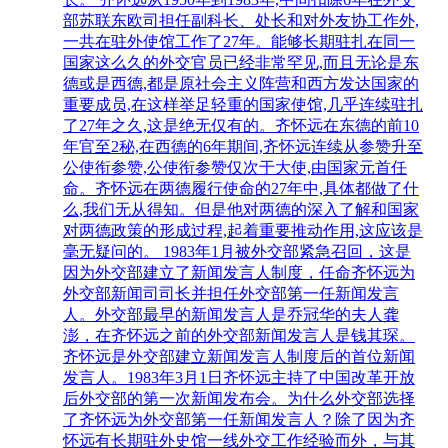
部苏联东欧司担任副科长、处长和对外友协工作外,
一共在驻外使馆工作了27年。能够长期驻扎在同一
国家这么久的外交官员已经非常罕见,而且无论是东
德或是西德,都是原社会主义阵营和西方发达国家的
重要成员,在这样举足轻重的国家使馆,几乎连续驻扎
了27年之久,这是绝无仅有的。齐怀远在东德的前10
年官至2秘,在西德的6年期间,齐怀远连续从参赞升至
公使衔参赞,公使衔参赞仅次于大使,由国家元首任
命。齐怀远在两德履行使命的27年中,具体都做了什
么,我们无从得知。但是他对两德的深入了解和国家
对两德政策的形成过程,起着重要推动作用,这应该是
毫无疑问的。 1983年1月被外交部紧急召回，这是
因为外交部建立了新闻发言人制度，任命齐怀远为
外交部新闻司司长并担任外交部第一任新闻发言
人。外交部最早的新闻发言人是乔冠华的夫人龚
澎，在齐怀远之前的外交部新闻发言人是钱其琛。
齐怀远是外交部建立新闻发言人制度后的首位新闻
发言人。1983年3月1日齐怀远主持了中国改革开放
后外交部的第一次新闻发布会。为什么外交部选择
了齐怀远为外交部第一任新闻发言人？除了因为齐
怀远有长期驻外史馆一线外交工作经验而外，与其