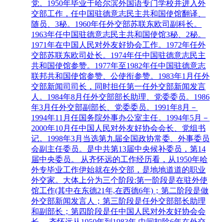
党。1950年毕业于哈尔滨外国语专门学校并进入外
交部工作，任中国驻德意志民主共和国使馆翻译、
随员、3秘。1960年任外交部苏联东欧司副科长。
1963年任中国驻德意志民主共和国使馆3秘、2秘。
1971年在中国人民对外友好协会工作。1972年任外
交部苏联东欧司处长。1974年任中国驻德意志民主
共和国使馆参赞。1977年至1982年任中国驻德意志
联邦共和国使馆参赞、公使衔参赞。1983年1月任外
交部新闻司司长，同时担任第一任外交部新闻发言
人。1984年8月任外交部部长助理、党委委员。1986
年3月任外交部副部长、党委委员。1991年8月－
1994年11月任国务院外事办公室主任。1994年5月－
2000年10月任中国人民对外友好协会会长、党组书
记。1998年3月当选第九届全国政协常委、外事委员
会副主任委员。是中共第13届中央候补委员，第14
届中央委员。 从齐怀远的工作经历看，从1950年哈
外专毕业工作伊始就在外交部，是地地道道的职业
外交家。大体上分为三个阶段:第一阶段是在驻外使
馆工作(其中在东德21年,在西德6年)；第二阶段是做
外交部新闻发言人；第三阶段是任外交部部长助理
和副部长；第四阶段是任中国人民对外友好协会会
长。 齐怀远从1950年到1983年,中间扣除6年在外交