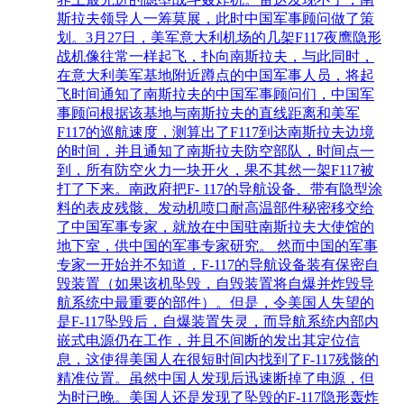
斯拉夫领导人一筹莫展，此时中国军事顾问做了策
划。3月27日，美军意大利机场的几架F117夜鹰隐形
战机像往常一样起飞，扑向南斯拉夫，与此同时，
在意大利美军基地附近蹲点的中国军事人员，将起
飞时间通知了南斯拉夫的中国军事顾问们，中国军
事顾问根据该基地与南斯拉夫的直线距离和美军
F117的巡航速度，测算出了F117到达南斯拉夫边境
的时间，并且通知了南斯拉夫防空部队，时间点一
到，所有防空火力一块开火，果不其然一架F117被
打了下来。南政府把F- 117的导航设备、带有隐型涂
料的表皮残骸、发动机喷口耐高温部件秘密移交给
了中国军事专家，就放在中国驻南斯拉夫大使馆的
地下室，供中国的军事专家研究。 然而中国的军事
专家一开始并不知道，F-117的导航设备装有保密自
毁装置（如果该机坠毁，自毁装置将自爆并炸毁导
航系统中最重要的部件）。但是，令美国人失望的
是F-117坠毁后，自爆装置失灵，而导航系统内部内
嵌式电源仍在工作，并且不间断的发出其定位信
息，这使得美国人在很短时间内找到了F-117残骸的
精准位置。虽然中国人发现后迅速断掉了电源，但
为时已晚。美国人还是发现了坠毁的F-117隐形轰炸