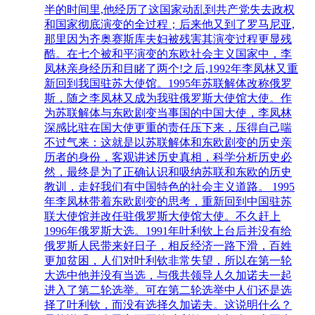
半的时间里,他经历了这国家动乱到共产党失去政权
和国家彻底演变的全过程；后来他又到了罗马尼亚,
那里因为齐奥赛斯库夫妇被残害其演变过程更显残
酷。在七个被和平演变的东欧社会主义国家中，李
凤林亲身经历和目睹了两个!之后,1992年李凤林又重
新回到我国驻苏大使馆。1995年苏联解体改称俄罗
斯，随之李凤林又成为我驻俄罗斯大使馆大使。作
为苏联解体与东欧剧变当事国的中国大使，李凤林
深感比驻在国大使更重的责任压下来，压得自己喘
不过气来：这就是以苏联解体和东欧剧变的历史亲
历者的身份，客观讲述历史真相，科学分析历史必
然，最终是为了正确认识和吸纳苏联和东欧的历史
教训，走好我们有中国特色的社会主义道路。 1995
年李凤林带着东欧剧变的思考，重新回到中国驻苏
联大使馆并改任驻俄罗斯大使馆大使。不久赶上
1996年俄罗斯大选。1991年叶利钦上台后并没有给
俄罗斯人民带来好日子，相反经济一路下滑，百姓
更加贫困，人们对叶利钦非常失望，所以在第一轮
大选中他并没有当选，与俄共领导人久加诺夫一起
进入了第二轮选举。可在第二轮选举中人们还是选
择了叶利钦，而没有选择久加诺夫。这说明什么？