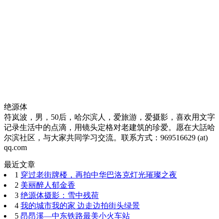
绝源体
符岚波，男，50后，哈尔滨人，爱旅游，爱摄影，喜欢用文字
记录生活中的点滴，用镜头定格对老建筑的珍爱。愿在大話哈
尔滨社区，与大家共同学习交流。联系方式：969516629 (at)
qq.com
最近文章
1
穿过老街牌楼，再拍中华巴洛克灯光璀璨之夜
2
美丽醉人郁金香
3
绝源体摄影：雪中残荷
4
我的城市我的家 边走边拍街头绿景
5
昂昂溪—中东铁路最美小火车站