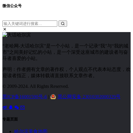
微信公众号
“老哈网-大话哈尔滨”是一个小站，是一个记录“我”与“我的城
市”之间美好记忆的小站，是一个深受这座城市的建设者与奋
斗者喜爱的小站。
声明：作者拥有文章的著作权，个人观点不代表本站态度，欢
迎读者指正，媒体转载请直接联系文章作者。
© 2009-2024. All Rights Reserved.
黑ICP备16001590号-6
|
黑公网安备 23010302000329号
专题页面
哈尔滨美食地图