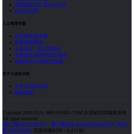
中国革命先行者在哈尔滨
哈尔滨往事
人文地理专题
滨州铁路桥专题
领事馆老建筑
一路向北 · 刘文军游记
中东铁路寻迹跨境自驾游
寻秘哈尔滨-高虹作品集
关于大话哈尔滨
关于大话哈尔滨
媒体报道
Copyright 2009-2024. IMHARBIN.COM 大话哈尔滨版权所有
All rights reserved.
黑ICP备16001590号-6
黑公网安备 23010302000329号
.
黑ICP
备16001590号
. 页面加载时间：0.433 秒