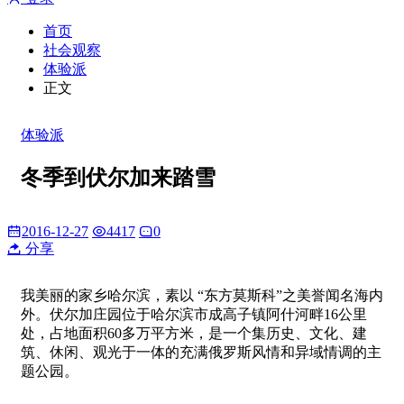
首页
社会观察
体验派
正文
体验派
冬季到伏尔加来踏雪
2016-12-27
4417
0
分享
我美丽的家乡哈尔滨，素以 “东方莫斯科”之美誉闻名海内
外。伏尔加庄园位于哈尔滨市成高子镇阿什河畔16公里
处，占地面积60多万平方米，是一个集历史、文化、建
筑、休闲、观光于一体的充满俄罗斯风情和异域情调的主
题公园。