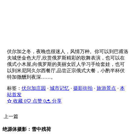
伏尔加之冬，夜晚也很迷人，风情万种。你可以到巴甫洛
夫城堡金色大厅,欣赏俄罗斯精彩的歌舞表演，也可以在
俄式小木屋,向俄罗斯的美丽女匠人学习手绘套娃，也可
以到米尼阿久尔西餐厅,品尝正宗俄式大餐，小酌半杯伏
特加微醺到夜深……。
标签：
伏尔加庄园
·
城市记忆
·
摄影街拍
·
旅游景点
·
本
站首发
收藏
0
点赞
0
分享
上一篇
绝源体摄影：雪中残荷