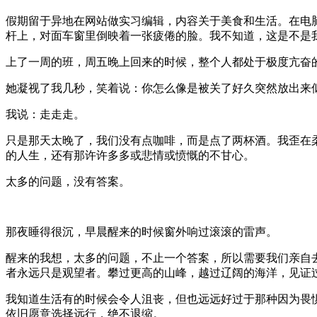
假期留于异地在网站做实习编辑，内容关于美食和生活。在电
杆上，对面车窗里倒映着一张疲倦的脸。我不知道，这是不是
上了一周的班，周五晚上回来的时候，整个人都处于极度亢奋
她凝视了我几秒，笑着说：你怎么像是被关了好久突然放出来
我说：走走走。
只是那天太晚了，我们没有点咖啡，而是点了两杯酒。我歪在
的人生，还有那许许多多或悲情或愤慨的不甘心。
太多的问题，没有答案。
那夜睡得很沉，早晨醒来的时候窗外响过滚滚的雷声。
醒来的我想，太多的问题，不止一个答案，所以需要我们亲自
者永远只是观望者。攀过更高的山峰，越过辽阔的海洋，见证
我知道生活有的时候会令人沮丧，但也远远好过于那种因为畏
依旧愿意选择远行，绝不退缩。