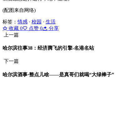
(配图来自网络)
标签：
情感
·
校园
·
生活
收藏
0
点赞
0
分享
上一篇
哈尔滨往事38：经济腾飞的引擎-名港名站
下一篇
哈尔滨酒事·整点儿啥——是真哥们就喝“大绿棒子”