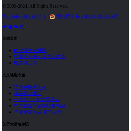
© 2009-2024. All Rights Reserved.
黑ICP备16001590号-6
|
黑公网安备 23010302000329号
专题页面
哈尔滨美食地图
中国革命先行者在哈尔滨
哈尔滨往事
人文地理专题
滨州铁路桥专题
领事馆老建筑
一路向北 · 刘文军游记
中东铁路寻迹跨境自驾游
寻秘哈尔滨-高虹作品集
关于大话哈尔滨