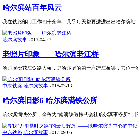
哈尔滨站百年风云
我在铁路部门工作四十余年，几乎每天都要进进出出哈尔滨站，
哈尔滨故事
2015-04-27
老照片印象——哈尔滨老江桥
哈尔滨松花江铁路大桥，是哈尔滨的第一座跨江桥梁，它位于
中东铁路
哈尔滨故事
2015-03-13
哈尔滨旧影6-哈尔滨满铁公所
哈尔滨满铁公所，全称为“南满铁道株式会社哈尔滨事务所”，旧
中东铁路
哈尔滨故事
2017-09-05