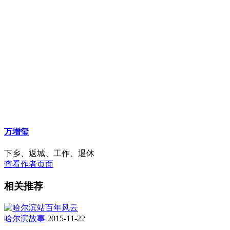
万增玺
下乡、返城、工作、退休
查看作者页面
相关推荐
哈尔滨故事
2015-11-22