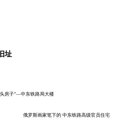
旧址
头房子”—中东铁路局大楼
俄罗斯画家笔下的 中东铁路高级官员住宅