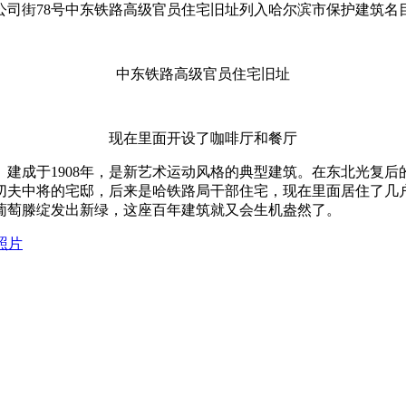
公司街78号中东铁路高级官员住宅旧址列入哈尔滨市保护建筑名
中东铁路高级官员住宅旧址
现在里面开设了咖啡厅和餐厅
建成于1908年，是新艺术运动风格的典型建筑。在东北光复后的1
长格尼切夫中将的宅邸，后来是哈铁路局干部住宅，现在里面居住了
葡萄滕绽发出新绿，这座百年建筑就又会生机盎然了。
照片