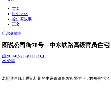
首页
历史文化
哈尔滨故事
正文
哈尔滨故事
图说公司街78号―中东铁路高级官员住宅
2014-02-23
11113
1
分享
老照片再现上世纪初期的中东铁路高级官员住宅，右侧是“大石