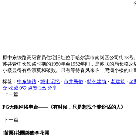
原中东铁路高级官员住宅旧址位于哈尔滨市南岗区公司街78号。
苏共管中长铁路时期的1950年至1952年间，是苏联的局
小楼显得有些寂莫和破败。只有等待春风来临，爬满小楼的山
标签：
中东铁路
·
城市记忆
·
市井民俗
·
特色建筑
·
老建筑
·
老
收藏
0
点赞
1
分享
上一篇
PG无限网络电台——《有时候，只是想找个能说话的人》
下一篇
[苗栗]花團錦簇李花開