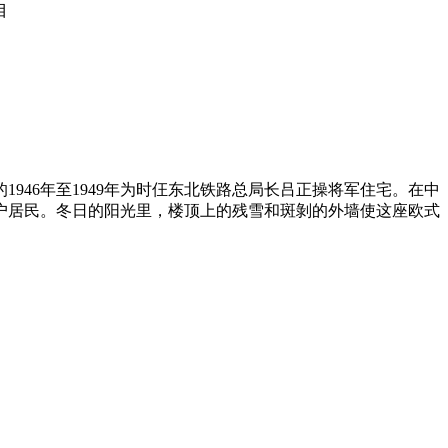
目
946年至1949年为时仼东北铁路总局长吕正操将军住宅。在中
几户居民。冬日的阳光里，楼顶上的残雪和斑剝的外墙使这座欧式