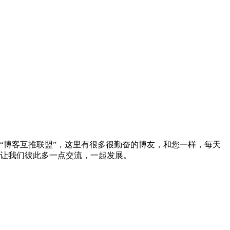
“博客互推联盟”，这里有很多很勤奋的博友，和您一样，每天
让我们彼此多一点交流，一起发展。