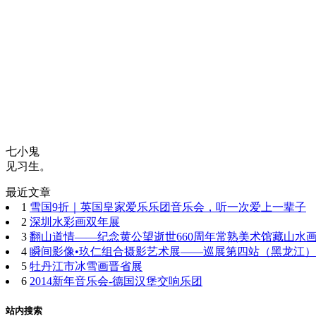
七小鬼
见习生。
最近文章
1
雪国9折｜英国皇家爱乐乐团音乐会，听一次爱上一辈子
2
深圳水彩画双年展
3
翻山道情——纪念黄公望逝世660周年常熟美术馆藏山水
4
瞬间影像•玖仁组合摄影艺术展——巡展第四站（黑龙江）
5
牡丹江市冰雪画晋省展
6
2014新年音乐会-德国汉堡交响乐团
站内搜索