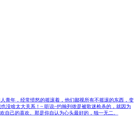
群人青年，经常愤怒的摇滚着，他们鄙视所有不摇滚的东西，变
跟你我也没啥太大关系！~ 听说~约翰列侬是被歌迷枪杀的，就因为
，喜欢自己的喜欢。那是你自认为心头最好的，独一无二。