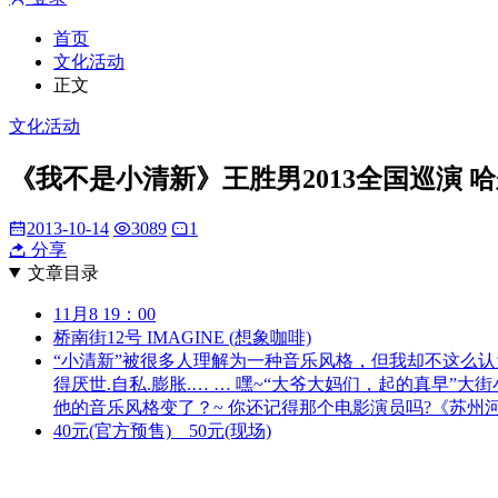
首页
文化活动
正文
文化活动
《我不是小清新》王胜男2013全国巡演 哈尔
2013-10-14
3089
1
分享
文章目录
11月8 19：00
桥南街12号 IMAGINE (想象咖啡)
“小清新”被很多人理解为一种音乐风格，但我却不这么
得厌世.自私.膨胀.… … 嘿~“大爷大妈们，起的真早”
他的音乐风格变了？~ 你还记得那个电影演员吗?《苏州
40元(官方预售) 50元(现场)