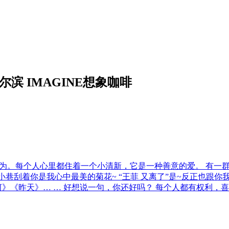
滨 IMAGINE想象咖啡
认为。每个人心里都住着一个小清新，它是一种善意的爱。 有一
大街小巷刮着你是我心中最美的菊花~ “王菲 又离了”是~反正也
河》《昨天》… … 好想说一句，你还好吗？ 每个人都有权利