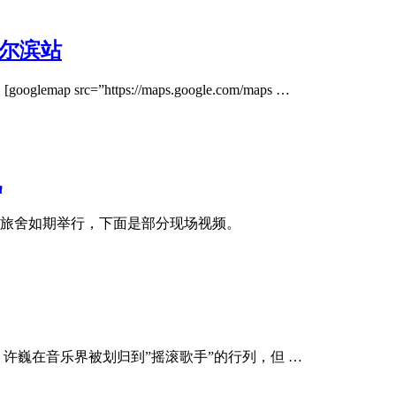
l哈尔滨站
ap src=”https://maps.google.com/maps …
况
青年旅舍如期举行，下面是部分现场视频。
详情 许巍在音乐界被划归到”摇滚歌手”的行列，但 …