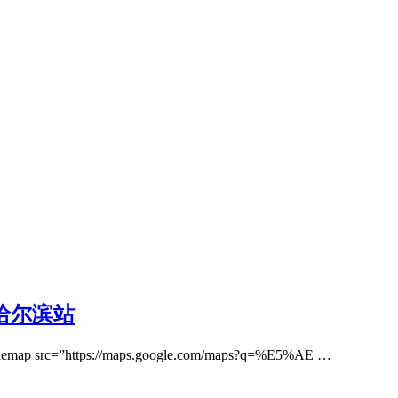
3哈尔滨站
=”https://maps.google.com/maps?q=%E5%AE …