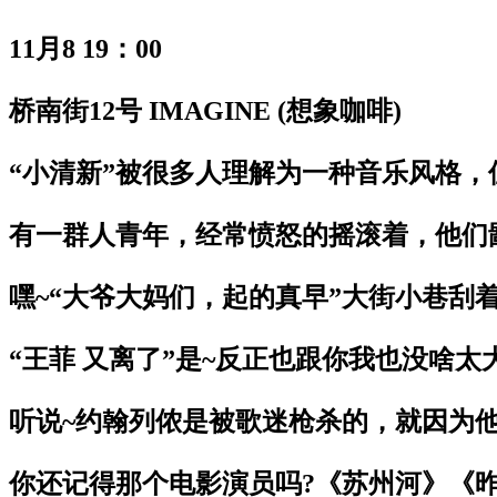
11月8 19：00
桥南街12号 IMAGINE (想象咖啡)
“小清新”被很多人理解为一种音乐风格
有一群人青年，经常愤怒的摇滚着，他们鄙
嘿~“大爷大妈们，起的真早”大街小巷刮
“王菲 又离了”是~反正也跟你我也没啥太
听说~约翰列侬是被歌迷枪杀的，就因为他
你还记得那个电影演员吗?《苏州河》《昨