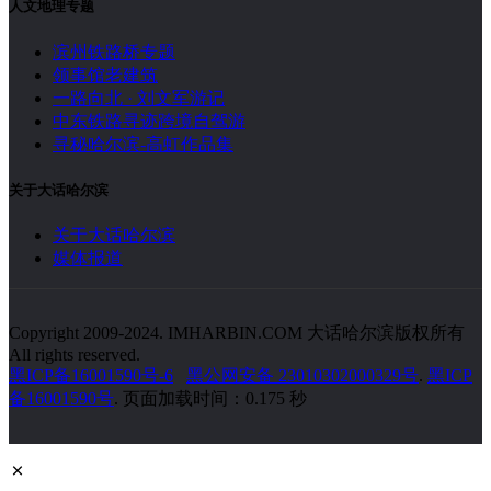
人文地理专题
滨州铁路桥专题
领事馆老建筑
一路向北 · 刘文军游记
中东铁路寻迹跨境自驾游
寻秘哈尔滨-高虹作品集
关于大话哈尔滨
关于大话哈尔滨
媒体报道
Copyright 2009-2024. IMHARBIN.COM 大话哈尔滨版权所有
All rights reserved.
黑ICP备16001590号-6
黑公网安备 23010302000329号
.
黑ICP
备16001590号
. 页面加载时间：0.175 秒