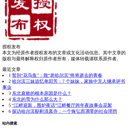
授权发布
本文为经原作者授权发布的文章或文化活动信息。其中文章的
版权与最终解释权归原作者所有，媒体转载请联系原作者。
最近文章
1
暂别“花鸟鱼”：致“老哈尔滨”终将逝去的青春
2
哈尔滨三妹追忆单田芳：7 个妹妹，家族中无人继承评书
事业
3
东北衰败的根本原因是什么？
4
东北的雪为什么那么大？
5
“江畔迎新，围炉夜话”江畔餐厅跨年夜故事会花絮
6
探访哈尔滨鞑靼清真寺：一个恢弘而凋零的社会理想
站内搜索