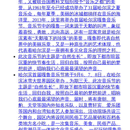
年，又被联合国教科文组织授予“音乐之都”的美
誉。从1961年至今已经成功举办了31届哈尔滨之夏
音乐会，每年夏季，美丽的冰城都徜徉在音乐的海
洋里。2013年，这里将举办首届哈尔滨嘎鲁音乐
节。音乐节中的嘎鲁一词来源于天鹅的叫声，象征
着喜悦，勇敢，志向高远，还有一层寓意就是哈尔
滨素有“天鹅项下的珍珠”的美誉，嘎鲁即代表自然
界中的美丽乐章，又是一种原生态的艺术体现，也
代表着哈尔滨是一座拥有多元化音乐的理想之邦。
此次音乐节的主题是“自然生长”，即放下都市喧嚣
沉重的快节奏生活，回归自我，按照自己最初的梦
想前进，唱响我们心底最最渴望的声音。
哈尔滨首届嘎鲁音乐节将于9月6、7、8日，在哈尔
滨冰雪大世界园区举办，为期三天。此次音乐节的
主题是“自然生长”，即放下都市喧嚣沉重的快节奏
生活，回归自我，按照自己最初的梦想前进，唱响
我们心底最最渴望的声音。届时，将有唐朝、黑
豹、天堂等国内外知名乐队，以及曹轩宾、爱乐团
等国内和台湾知名艺人参加演出。活动现场共设三
个舞台，园区内将设民间民俗工艺品展销和百档各
类地方名小吃，是一次集音乐、美食、民俗产品、
创意潮品于一体的文化音乐盛会。 一起玩转嘎鲁音