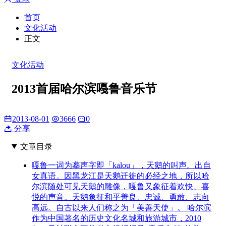
首页
文化活动
正文
文化活动
2013首届哈尔滨嘠鲁音乐节
2013-08-01
3666
0
分享
文章目录
嘎鲁一词为摹声字即「kalou」，天鹅的叫声。出自
女真语。因黑龙江是天鹅迁徙的必经之地，所以哈
尔滨随处可见天鹅的雕像，嘎鲁又象征着欢快、喜
悦的声音。天鹅象征和平善良、忠诚、勇敢、志向
高远。自古以来人们称之为「美善天使」。 哈尔滨
作为中国著名的历史文化名城和旅游城市，2010