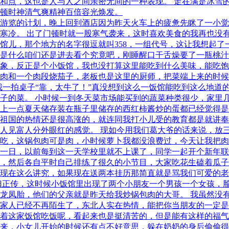
和点，这也是人与人之间亲密无间的一种表现。 走在满是冰雪
顿时神清气爽精神百倍容光焕发。
游览的计划，晚上回到酒店因为昨天火车上的疲惫先眯了一小觉
寒冷。 出了门顿时就一股寒气袭来，这时喜欢美食的我再也没
馆儿，那个地方的名字很逗就叫358，一组代号，这让我想起了
是什么咱们还是进去看个究竟吧，刚睡醒口干舌燥要了一瓶桃汁
象，反正是个小饭馆，我也没打算这里能吃到什么美味，能吃饱
肉和一个肉段烧茄子，老板也是这里的厨师，把菜端上来的时候
我一拍桌子“靠，太牛了！”真没想到这么一饭馆能吃到这么地道
子的菜。 小时候一到冬天菜市场能买到的蔬菜种类很少，家里
上一点夏天储存装在瓶子里储存的西红柿酱炒的蛋都已经觉得是
祖国的热情还是很高涨的，就连同我打小儿受的教育都是就讲奉
人见富人分外眼红的感觉。 现如今用我们葛大爷的话来说，放
吃，这锅包肉可是肉，小时候萝卜我都没浪费过，今天让我把肉
一日，以前每到这一天学校里就不上课了，同学一起开个新年联
，然后各自平时自己排练了很久的小节目，大家吃花生磕着瓜子
现在这么讲究，如果现在送两本挂历那简直就是骂我们可爱的老
归正传，这时候小饭馆里出现了两个小朋友一个男孩一个女孩，
龙凤胎，他们的父亲就是昨天给我炒锅包肉的大哥。 我虽然没
家人已经不再陌生了，东北人实在热情，能把你当朋友的一定是
着这家饭馆吃饭呢，看起来也是挺清苦的，但是能有这样的福气
来，小女儿开始的时候还有点不好意思，躲在奶奶的身后偷偷得