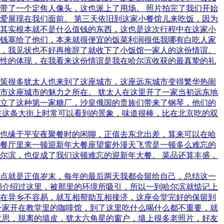
带了一个定焦人像头，这也派上了用场。 照片拍完了我们开始
爱展现在我们面前。 第三天依旧到这家小餐馆儿来吃饭，因为
，其实根本就不是什么值钱的东西，这也是这次行程中在这家小
钱塞给了他们，本来就很便宜的饭菜利润很低我哪有白吃人家
，我见状也不好再推辞了就收下了小饭馆一家人的这份情谊。
性的体现，在我看来这份情谊是我在哈尔滨收获的最真挚的礼
策很多犹太人也来到了这座城市，这座远东城市变得繁华热闹
市这座城市的魅力之所在。 犹太人在这里开了一家当初远东地
立了这种第一家糖厂，沙皇俄国的贵族们带来了钢琴，他们的
在这条大街上时常可以看到的景象，味道很棒，比在北京吃的双
也缘于平安夜聚餐时的闲聊，正值去东北出差，算来可以在哈
餐厅里来一顿迎新年大餐座望窗外漫天飞雪是一顿多么难忘的
尔滨，也促成了我们这顿难忘的迎新年大餐。 菜品还算丰盛，
点就是正值岁末，每年的最后两天我都会留给自己，总结这一
期介绍过这里，被那里的环境所吸引，所以一到哈尔滨就惦记上
在异乡不容易，就互相帮助互相接济，这座会堂完好的保留到
一家开在教堂里的咖啡馆，到了这里吃什么喝什么都不重要，就
意思，脱离的墙皮，犹太六角星的窗户，墙上很多老照片，好友