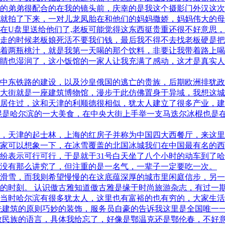
的弟弟很配合的在我的镜头前，庆幸的是我这个摄影门外汉这次
就拍了下来，一对儿龙凤胎在和他们的妈妈撒娇，妈妈伟大的母
在U盘里送给他们了,老板可能觉得这东西挺贵重还很不好意思
走的时候老板娘死活不要我们钱，最后我不得不去找老板硬是把
着两瓶桃汁，就是我第一天喝的那个饮料，非要让我带着路上喝
睛也湿润了，这小饭馆的一家人让我充满了感动，这才是真实人
中东铁路的建设，以及沙皇俄国的逃亡的贵族，后期欧洲排犹政
大街就是一座建筑博物馆，漫步于此仿佛置身于异域，我想这城
居住过，这和天津的利顺德很相似，犹太人建立了很多产业，建
棍是哈尔滨的一大美食，在中央大街上手举一支马迭尔冰棍也是
，天津的起士林，上海的红房子并称为中国四大西餐厅，来这里
家可以想象一下，在冰雪覆盖的北国冰城我们在中国最有名的西
纷表示可行可行，于是就于31号白天坐了八个小时的动车到了哈
没有那么讲究了，但注重的是一名气，一辈子一定要吃一次。
滑雪，而我则希望慢慢的在这底蕴深厚的城市里闲庭信步，另一
的时刻。 认识傲古雅知道傲古雅是缘于时尚旅游杂志，有过一
当时哈尔滨有很多犹太人，这里也有富裕的也有穷的，大家生活
先建筑的原则巧妙的装饰，服务员自豪的告诉我这里是全国唯一
数民族的语言，具体我给忘了，好像是鄂温克还是鄂伦春，不好