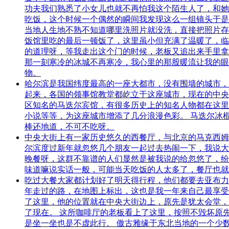
功夫我们熟悉了小女儿也就不再怕我这个陌生人了，和她
吃饭，这个时候一个偶然的瞬间我发现这么一组镜头于是
当地人生地不熟不知道哪里洗照片就没洗，直接把照片存
饭馆里吃的最后一顿饭了，这里虽小但充满了温暖了，临
的道理呀，等我走出这个门的时候，老板又追出来手里拿
那一刻寒冷的冰城不再寒冷，我心里的那股暖流让我的眼
物。
哈尔滨是我国纬度最高的一座大都市，没有围墙的城市，
起来，各国的领事馆教堂都屹立于这座城市，现在的中央
区知名的马迭尔宾馆，有很多历史上的知名人物都在这里
小说等等，为这座城市增添了几分浪漫色彩。 马迭尔冰
棒还地道，不可不吃呀。
中央大街上有一家历史悠久的西餐厅，与北京的马克西姆
尔滨度过新年就忽悠几个朋友一起过去热闹一下，我说大
晚餐呀，这群不靠谱的人们显然是被我说的给忽悠了，纷
味道嘛说实话一般，可能当天吃饭的人太多了，餐厅也就
吃过大餐大家都计划好了明天得行程，他们都要去亚布力
年走过的路，在地图上标出，这也是我一年来自己最享受
了这里，他的位置就在中央大街边上，原先是犹太会堂，
了现在。 这所咖啡厅的老板看上了这里，按照不毁坏原
是坐一坐也是不虚此行。 傲古雅缘于东北当地的一个少