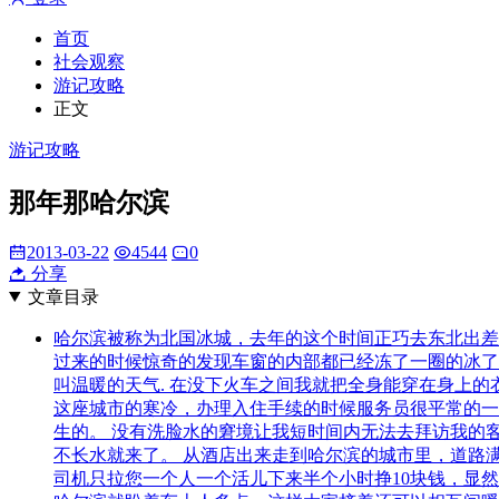
首页
社会观察
游记攻略
正文
游记攻略
那年那哈尔滨
2013-03-22
4544
0
分享
文章目录
哈尔滨被称为北国冰城，去年的这个时间正巧去东北出差
过来的时候惊奇的发现车窗的内部都已经冻了一圈的冰了
叫温暖的天气. 在没下火车之间我就把全身能穿在身上
这座城市的寒冷，办理入住手续的时候服务员很平常的一句
生的。 没有洗脸水的窘境让我短时间内无法去拜访我的
不长水就来了。 从酒店出来走到哈尔滨的城市里，道路
司机只拉您一个人一个活儿下来半个小时挣10块钱，显