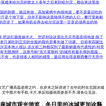
年落难来哈尔滨的犹太人多年之后来到哈尔滨，都会来这里坐
国的新疆，菜品奔放，高加索烤牛肉很地道，要不是最后吃的
餐厅是个地下室，但并不影响这里络绎不绝的人们，餐厅里彬彬
年的历史了，如果有机会再去哈尔滨这里一定是必须再去的地
,把这红肠发扬光大。 您还别说这里比北京市面卖得地道,除了
让老只弟吃到正宗的全面的我也是事先做了功课。 目前有四家比
哈尔滨本地人很认,这次前三种都买到了最新鲜最有代表性的,特意
会有无限感怀，这座号称“东方莫斯科”的城市有着丰厚的底蕴，
依不舍，也是很多人相同的感受，最后用在塔道斯西餐厅无意中
文艺广播高磊老师之约，在岁末之际讲述了去年此时在北国冰城
中图片有手机.卡片.单反拍摄画质参差不齐,请各位见谅。
座城市观光游览，冬日里的冰城更加诠释