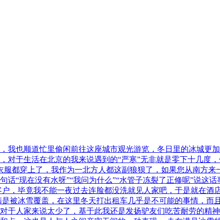
，我也顺道忙里偷闲前往这座城市观光游览，冬日里的冰城更加
，对于生活在北京的我来说遇到的“严寒”无非就是零下十几度，
的衣服都穿上了，我作为一北方人都这副狼狈了，如果您从南方来
话“现在没有水呀”“我问为什么”“水管子冻裂了正修呢”说这
客户，毕竟我不能一夜过去连脸都没洗就见人家吧，于是就在酒
满是被冰雪覆盖，在这里冬天打出租车几乎是不可能的事情，而
然对于人家来说太少了，基于此我还是发扬驴友们吃苦耐劳的精神