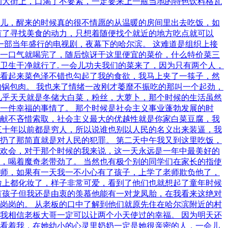
的大街上，口渴了不要紧，一定要来上一瓶当地的特色饮料格瓦
儿，醒来的时候真的很不情愿的从温暖的房间里出去吃饭，如
有了寻找美食的动力，只想着随便找个就近的地方吃点就可以
一部当年盛行的电视剧，夜幕下的哈尔滨。 这难道是组织上接
一口气就喝完了，随后惊讶于这里便宜的菜价，什么特价菜三
卫生干净就行了. 一会儿功夫我们的菜来了，因为只有两个人，
看起来菜色泽不错也勾起了我的食欲，我马上夹了一筷子，然
的锅包肉。 我也来了情绪一改刚才萎靡不振吃的那叫一个起劲，
几乎天天就是冬储大白菜，粉丝，大萝卜，那个时候的生活虽然
一件幸福的事情了。 那个时候是社会主义事业蓬勃发展的时
献不吝惜索取，社会主义最大的优越性就是你家白菜豆腐，我
三十年以前都是穷人，所以说谁也别以人民的名义出来装逼，我
扔了那简直就是对人民的犯罪。 第二天中午我又到这里吃饭，
欢会，对于那个时候的我来说，这一天永远是一年中最美好的
，喝着魔奇老带劲了。 当然也有极个别的同学们在家长的指使
师，如果有一天我一不小心有了孩子，上学了老师欺负他了，
脸上都化妆了，样子非常可爱，看到了他们也就想起了童年时候
有孩子但我还是由衷的羡慕他能有一对龙凤胎，在我看来这绝对
岗岗的。 从老板的口中了解到他们就原先住在哈尔滨附近的村
我相信老板大哥一定可以让两个小天使过的幸福。 因为明天还
看着我，在她幼小的心灵里奶奶一定是她很亲密的人，一会儿