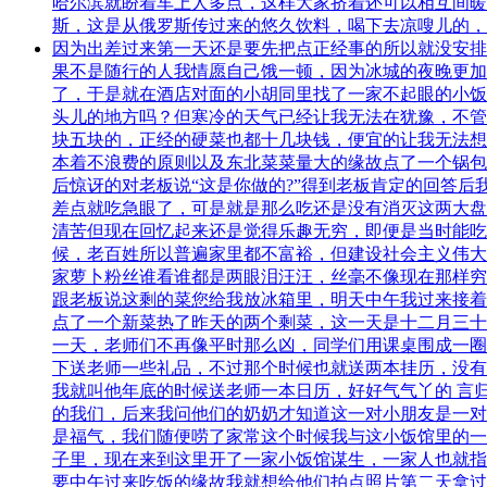
哈尔滨就盼着车上人多点，这样大家挤着还可以相互间暖
斯，这是从俄罗斯传过来的悠久饮料，喝下去凉嗖儿的，
因为出差过来第一天还是要先把点正经事的所以就没安排
果不是随行的人我情愿自己饿一顿，因为冰城的夜晚更加
了，于是就在酒店对面的小胡同里找了一家不起眼的小饭
头儿的地方吗？但寒冷的天气已经让我无法在犹豫，不管
块五块的，正经的硬菜也都十几块钱，便宜的让我无法想
本着不浪费的原则以及东北菜菜量大的缘故点了一个锅包
后惊讶的对老板说“这是你做的?”得到老板肯定的回答后
差点就吃急眼了，可是就是那么吃还是没有消灭这两大盘
清苦但现在回忆起来还是觉得乐趣无穷，即便是当时能吃
候，老百姓所以普遍家里都不富裕，但建设社会主义伟大
家萝卜粉丝谁看谁都是两眼泪汪汪，丝毫不像现在那样穷
跟老板说这剩的菜您给我放冰箱里，明天中午我过来接着
点了一个新菜热了昨天的两个剩菜，这一天是十二月三十
一天，老师们不再像平时那么凶，同学们用课桌围成一圈
下送老师一些礼品，不过那个时候也就送两本挂历，没有
我就叫他年底的时候送老师一本日历，好好气气丫的 言
的我们，后来我问他们的奶奶才知道这一对小朋友是一对
是福气，我们随便唠了家常这个时候我与这小饭馆里的一
子里，现在来到这里开了一家小饭馆谋生，一家人也就指
要中午过来吃饭的缘故我就想给他们拍点照片第二天拿过