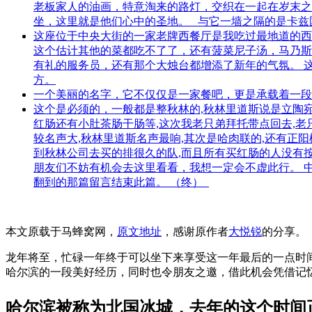
老板家人的油画，特意淘来的路灯，交织在一起在岁末之
坐，这里就是他们心中的圣地。 与它一墙之隔的是卡兹
这座位于中央大街的一家老牌西餐厅是我吃过最地道的西
这个估计其他的菜都吃不了了，还有菠菜尼子汤，马乃斯
有礼的服务员，还有那个大烛台都增添了新年的气氛。 
方。
一个美丽的名字，它不仅仅是一家餐吧，更是承载着一段
这个是必须的，一般都是整秋林的,秋林里道斯说是立陶宛
红肠还有小肚茶肠干肠等,这次我老只弟拜托带点回去,老
较名声大,秋林里道斯名声最响,其次是哈肉联的,还有正阳
到秋林公司去买的排很久的队,而且所有买红肠的人没有按
朋友们不妨有机会去这里看看，我想一定会不虚此行。 
翻到的那篇留言结束此篇。 （终）
本文原载于马蜂窝网，
原文地址
，感谢原作者
大悦锐
的分享。
龙年将至，忙碌一年终于可以坐下来享受这一年最后的一点时
哈尔滨的一段美好经历，同时也令朋友之邀，借此机会凭借记忆
哈尔滨被称为北国冰城，去年的这个时间