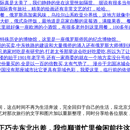
际真是太美了，我们静静的坐在这里恍如隔世。 据说有很多当
国际青年旅社，精美的绘画还有非常文艺的灯，哈哈。
餐，俄罗斯高加索风味，乌拉尔山系欧亚分界线，这地方就像中
大虾，俄式杂拌饭，最地道是店家自酿的蓝莓酒，满腹果香。 
这里就好像一座欧洲的小酒馆，有很多老外到这里用餐，100多
特殊历史的博物馆，这里是一座俄罗斯侨民的纪念博物馆。
的买卖,中东铁路的建设和大量俄侨的涌入还有俄罗斯大师傅到来
只弟家对吃是有研究的,打老太爷那辈这会吃好吃爱吃,所以为了
楼的始于1901年老字号,还有一家商委的就在一个地方卖没分号
份量买的,全是以一百的倍数买,太有气势了。 漫步于北国冰城
中国没有那座城市比它更具有异域色彩，我爱这里，临行前的依
间，这点时间不再为生活奔波，完全回归于自己的生活，应北京
对那次旅行的文字和图片加以重新整理，同时分享给各位朋友，文
正巧去东北出差，我也顺道忙里偷闲前往这