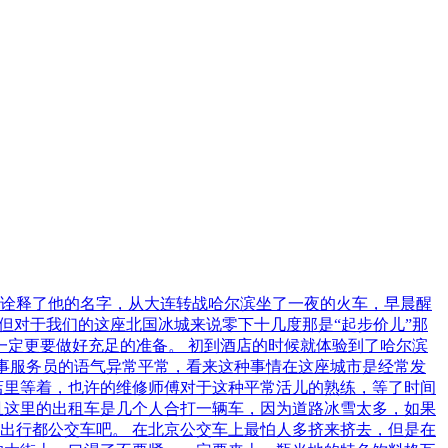
诠释了他的名字，从大连转战哈尔滨坐了一夜的火车，早晨醒
但对于我们的这座北国冰城来说零下十几度那是“起步价儿”那
一定更要做好充足的准备。 初到酒店的时候就体验到了哈尔滨
话事服务员的语气异常平常，看来这种事情在这座城市是经常发
店里等着，也许的维修师傅对于这种平常活儿的熟练，等了时间
且这里的出租车是几个人合打一辆车，因为道路冰雪太多，如果
出行都公交车吧。 在北京公交车上最怕人多挤来挤去，但是在