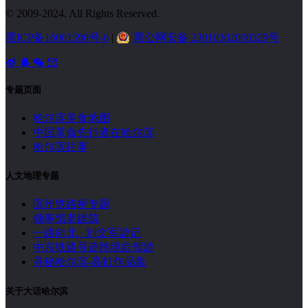
© 2009-2024. All Rights Reserved.
黑ICP备16001590号-6
|
黑公网安备 23010302000329号
专题页面
哈尔滨美食地图
中国革命先行者在哈尔滨
哈尔滨往事
人文地理专题
滨州铁路桥专题
领事馆老建筑
一路向北 · 刘文军游记
中东铁路寻迹跨境自驾游
寻秘哈尔滨-高虹作品集
关于大话哈尔滨