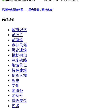
沉痛悼念郑琦老师——星光虽逝，精神永存
热门标签
城市记忆
老照片
老建筑
市井民俗
历史建筑
摄影街拍
中东铁路
旅游景点
特色建筑
传奇人物
历史
文化
老道外
老商号
特色美食
艺术