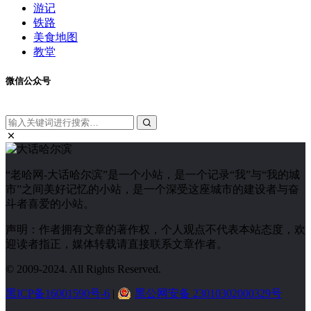
游记
铁路
美食地图
教堂
微信公众号
“老哈网-大话哈尔滨”是一个小站，是一个记录“我”与“我的城
市”之间美好记忆的小站，是一个深受这座城市的建设者与奋
斗者喜爱的小站。
声明：作者拥有文章的著作权，个人观点不代表本站态度，欢
迎读者指正，媒体转载请直接联系文章作者。
© 2009-2024. All Rights Reserved.
黑ICP备16001590号-6
|
黑公网安备 23010302000329号