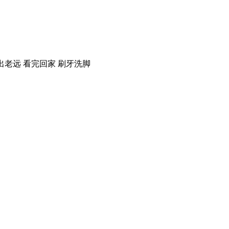
看出老远 看完回家 刷牙洗脚