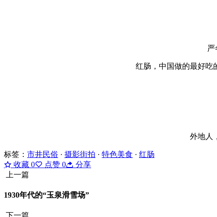
严
红肠，中国做的最好吃
外地人
标签：
市井民俗
·
摄影街拍
·
特色美食
·
红肠
收藏
0
点赞
0
分享
上一篇
1930年代的“玉泉滑雪场”
下一篇