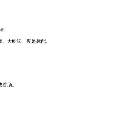
小时
肠、大哈啤一度是标配。
成香肠。