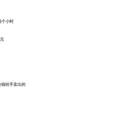
两个小时
0元
块钱转手卖出的