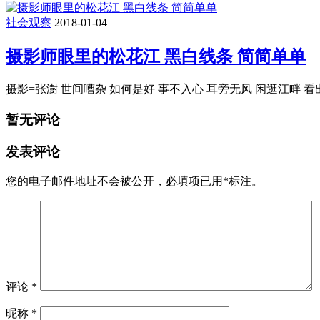
社会观察
2018-01-04
摄影师眼里的松花江 黑白线条 简简单单
摄影=张澍 世间嘈杂 如何是好 事不入心 耳旁无风 闲逛江畔 
暂无评论
发表评论
您的电子邮件地址不会被公开，
必填项已用
*
标注。
评论
*
昵称
*