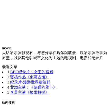
movie
大话哈尔滨影视君，与您分享在哈尔滨取景、以哈尔滨故事为
原型，以及其他以城市文化为主题的电视剧、电影和纪录片
最近文章
1
BBC纪录片：女王的宫殿
2
张杨作品《束河古镇》
3
纪录片·漫游世界建筑群
4
黄渤主演：《倔强的萝卜》
5
李晨主演《极限救援》
站内搜索