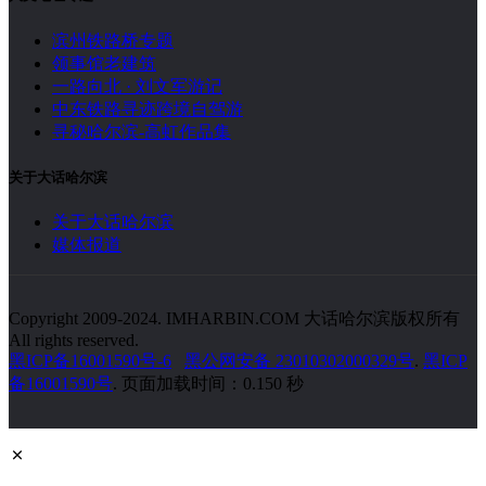
滨州铁路桥专题
领事馆老建筑
一路向北 · 刘文军游记
中东铁路寻迹跨境自驾游
寻秘哈尔滨-高虹作品集
关于大话哈尔滨
关于大话哈尔滨
媒体报道
Copyright 2009-2024. IMHARBIN.COM 大话哈尔滨版权所有
All rights reserved.
黑ICP备16001590号-6
黑公网安备 23010302000329号
.
黑ICP
备16001590号
. 页面加载时间：0.150 秒