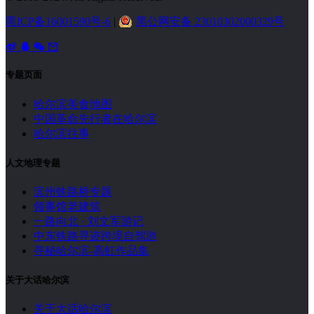
黑ICP备16001590号-6
|
黑公网安备 23010302000329号
专题页面
哈尔滨美食地图
中国革命先行者在哈尔滨
哈尔滨往事
人文地理专题
滨州铁路桥专题
领事馆老建筑
一路向北 · 刘文军游记
中东铁路寻迹跨境自驾游
寻秘哈尔滨-高虹作品集
关于大话哈尔滨
关于大话哈尔滨