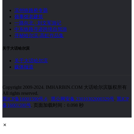
滨州铁路桥专题
领事馆老建筑
一路向北 · 刘文军游记
中东铁路寻迹跨境自驾游
寻秘哈尔滨-高虹作品集
关于大话哈尔滨
关于大话哈尔滨
媒体报道
Copyright 2009-2024. IMHARBIN.COM 大话哈尔滨版权所有
All rights reserved.
黑ICP备16001590号-6
黑公网安备 23010302000329号
.
黑ICP
备16001590号
. 页面加载时间：0.098 秒