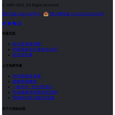
© 2009-2024. All Rights Reserved.
黑ICP备16001590号-6
|
黑公网安备 23010302000329号
专题页面
哈尔滨美食地图
中国革命先行者在哈尔滨
哈尔滨往事
人文地理专题
滨州铁路桥专题
领事馆老建筑
一路向北 · 刘文军游记
中东铁路寻迹跨境自驾游
寻秘哈尔滨-高虹作品集
关于大话哈尔滨