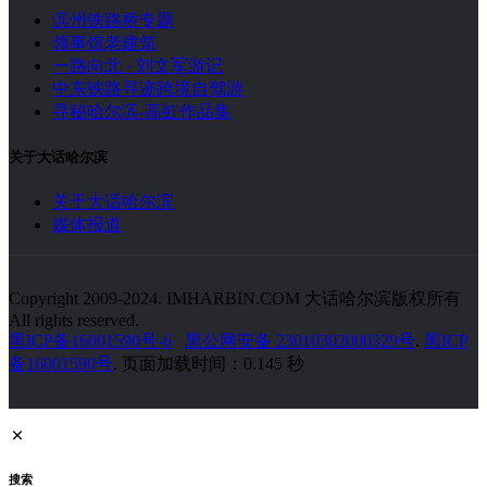
滨州铁路桥专题
领事馆老建筑
一路向北 · 刘文军游记
中东铁路寻迹跨境自驾游
寻秘哈尔滨-高虹作品集
关于大话哈尔滨
关于大话哈尔滨
媒体报道
Copyright 2009-2024. IMHARBIN.COM 大话哈尔滨版权所有
All rights reserved.
黑ICP备16001590号-6
黑公网安备 23010302000329号
.
黑ICP
备16001590号
. 页面加载时间：0.145 秒
搜索