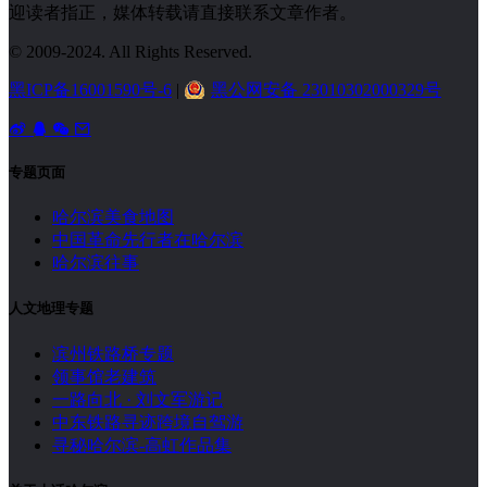
迎读者指正，媒体转载请直接联系文章作者。
© 2009-2024. All Rights Reserved.
黑ICP备16001590号-6
|
黑公网安备 23010302000329号
专题页面
哈尔滨美食地图
中国革命先行者在哈尔滨
哈尔滨往事
人文地理专题
滨州铁路桥专题
领事馆老建筑
一路向北 · 刘文军游记
中东铁路寻迹跨境自驾游
寻秘哈尔滨-高虹作品集