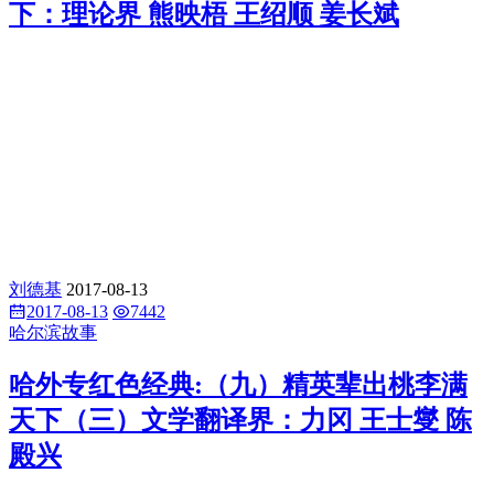
下：理论界 熊映梧 王绍顺 姜长斌
刘德基
2017-08-13
2017-08-13
7442
哈尔滨故事
哈外专红色经典:（九）精英辈出桃李满
天下（三）文学翻译界：力冈 王士燮 陈
殿兴