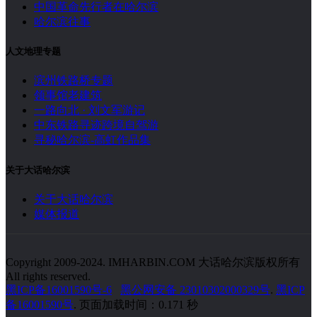
中国革命先行者在哈尔滨
哈尔滨往事
人文地理专题
滨州铁路桥专题
领事馆老建筑
一路向北 · 刘文军游记
中东铁路寻迹跨境自驾游
寻秘哈尔滨-高虹作品集
关于大话哈尔滨
关于大话哈尔滨
媒体报道
Copyright 2009-2024. IMHARBIN.COM 大话哈尔滨版权所有
All rights reserved.
黑ICP备16001590号-6
黑公网安备 23010302000329号
.
黑ICP
备16001590号
. 页面加载时间：0.171 秒