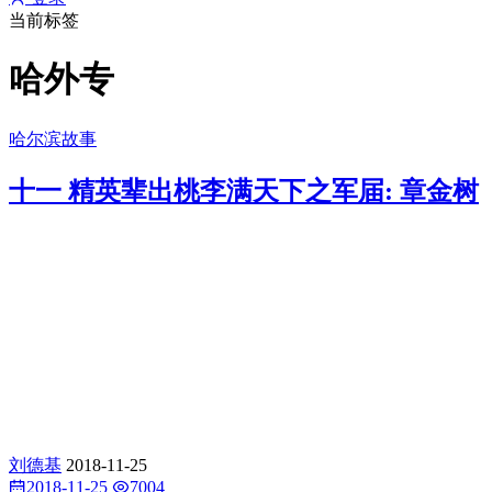
当前标签
哈外专
哈尔滨故事
十一 精英辈出桃李满天下之军届: 章金树
刘德基
2018-11-25
2018-11-25
7004