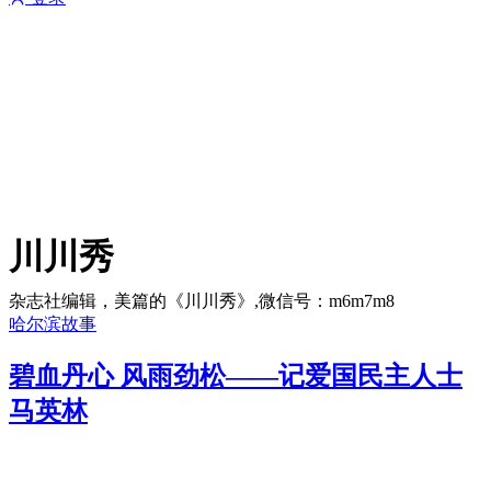
川川秀
杂志社编辑，美篇的《川川秀》,微信号：m6m7m8
哈尔滨故事
碧血丹心 风雨劲松——记爱国民主人士
马英林