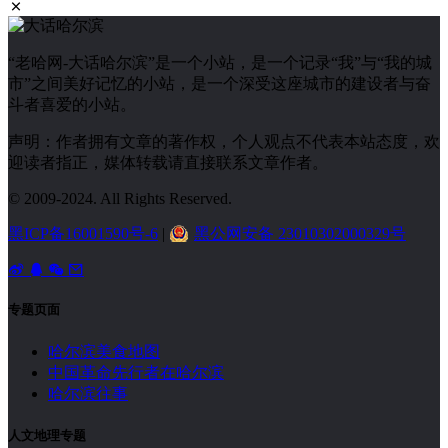
“老哈网-大话哈尔滨”是一个小站，是一个记录“我”与“我的城
市”之间美好记忆的小站，是一个深受这座城市的建设者与奋
斗者喜爱的小站。
声明：作者拥有文章的著作权，个人观点不代表本站态度，欢
迎读者指正，媒体转载请直接联系文章作者。
© 2009-2024. All Rights Reserved.
黑ICP备16001590号-6
|
黑公网安备 23010302000329号
专题页面
哈尔滨美食地图
中国革命先行者在哈尔滨
哈尔滨往事
人文地理专题