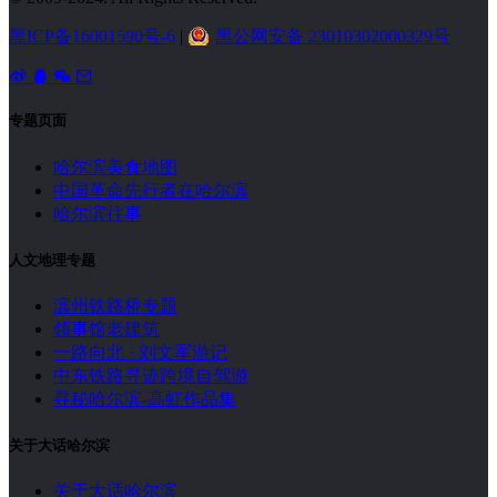
黑ICP备16001590号-6
|
黑公网安备 23010302000329号
专题页面
哈尔滨美食地图
中国革命先行者在哈尔滨
哈尔滨往事
人文地理专题
滨州铁路桥专题
领事馆老建筑
一路向北 · 刘文军游记
中东铁路寻迹跨境自驾游
寻秘哈尔滨-高虹作品集
关于大话哈尔滨
关于大话哈尔滨