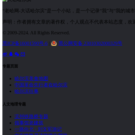
“老哈网-大话哈尔滨”是一个小站，是一个记录“我”与“我的
声明：作者拥有文章的著作权，个人观点不代表本站态度，欢
© 2009-2024. All Rights Reserved.
黑ICP备16001590号-6
|
黑公网安备 23010302000329号
专题页面
哈尔滨美食地图
中国革命先行者在哈尔滨
哈尔滨往事
人文地理专题
滨州铁路桥专题
领事馆老建筑
一路向北 · 刘文军游记